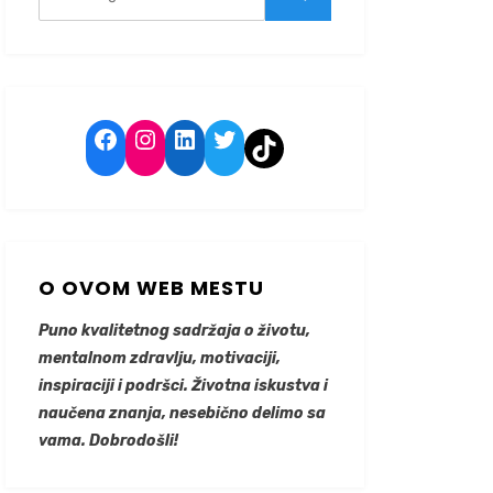
for:
Search
Facebook
Instagram
LinkedIn
Twitter
TikTok
O OVOM WEB MESTU
Puno kvalitetnog sadržaja o životu,
mentalnom zdravlju, motivaciji,
inspiraciji i podršci. Životna iskustva i
naučena znanja, nesebično delimo sa
vama. Dobrodošli!