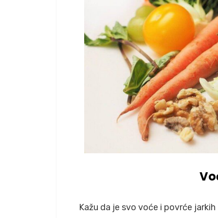
Vo
Kažu da je svo voće i povrće jarki