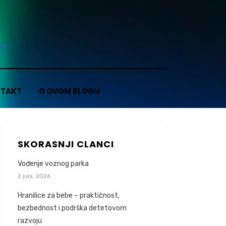
E*
TAKT
O OVOM BLOGU
SKORASNJI CLANCI
Vođenje voznog parka
2 jula, 2026
Hranilice za bebe – praktičnost,
bezbednost i podrška detetovom
razvoju