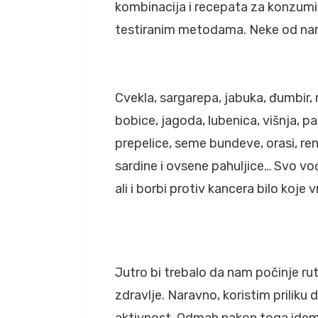
kombinacija i recepata za konzumir
testiranim metodama. Neke od namir
Cvekla, sargarepa, jabuka, đumbir, 
bobice, jagoda, lubenica, višnja, para
prepelice, seme bundeve, orasi, re
sardine i ovsene pahuljice… Svo voć
ali i borbi protiv kancera bilo koje 
Jutro bi trebalo da nam počinje rut
zdravlje. Naravno, koristim priliku 
aktivnost. Odmah nakon toga idem