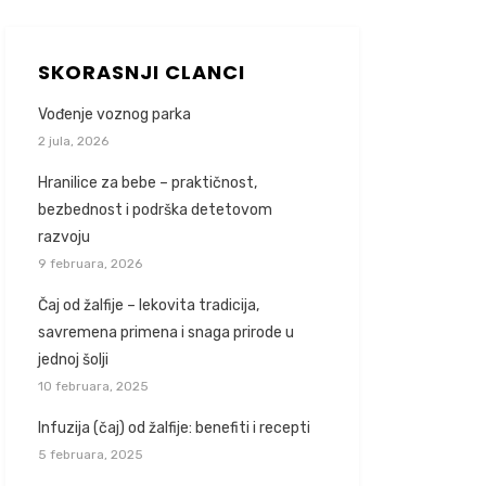
SKORASNJI CLANCI
Vođenje voznog parka
2 jula, 2026
Hranilice za bebe – praktičnost,
bezbednost i podrška detetovom
razvoju
9 februara, 2026
Čaj od žalfije – lekovita tradicija,
savremena primena i snaga prirode u
jednoj šolji
10 februara, 2025
Infuzija (čaj) od žalfije: benefiti i recepti
5 februara, 2025