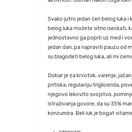
Svako jutro jedan čen belog luka i
belog luka možete sitno iseckati, ka
jednostavno ga popiti uz med i vod
jedan dan, pa napraviti pauzu od 
su blagodeti belog luka, ali mi će
Dobar je za krvotok, varenje, jača
pritiska, regulaciju triglicerida, p
njegovo lekovito svojstvo, pominj
istraživanja govore, da su 35% man
konzumira. Beli luk je bogat vitami
adenozin