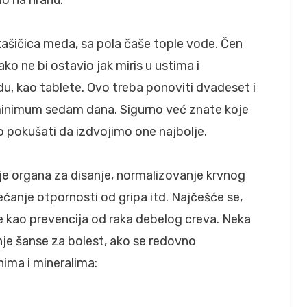
 kašičica meda, sa pola čaše tople vode. Čen
ko ne bi ostavio jak miris u ustima i
u, kao tablete. Ovo treba ponoviti dvadeset i
minimum sedam dana. Sigurno već znate koje
mo pokušati da izdvojimo one najbolje.
nje organa za disanje, normalizovanje krvnog
ovećanje otpornosti od gripa itd. Najčešće se,
e kao prevencija od raka debelog creva. Neka
je šanse za bolest, ako se redovno
nima i mineralima: