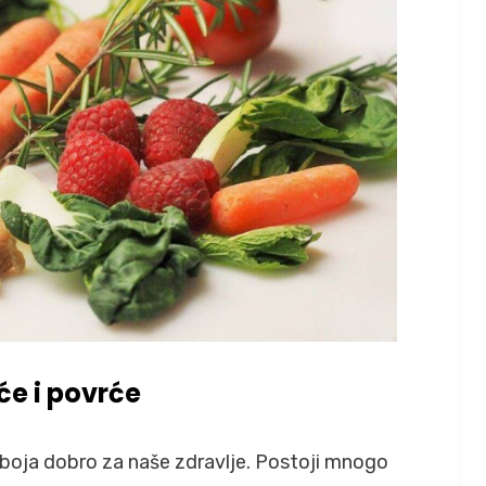
će i povrće
h boja dobro za naše zdravlje. Postoji mnogo