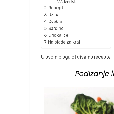
Beli luk
Recept
Užina
Cvekla
Sardine
Grickalice
Najslađe za kraj
U ovom blogu otkrivamo recepte i 
Podizanje