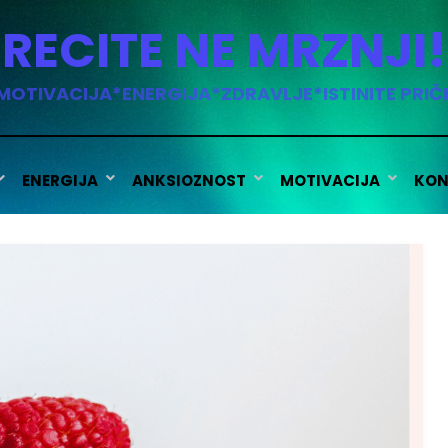
RECITE NE MRZNJI!
MOTIVACIJA*ENERGIJA*ZDRAVLJE*ISTINITE PRIČ
ENERGIJA
ANKSIOZNOST
MOTIVACIJA
KON