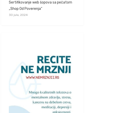
Sertifikovanje web šopova sa pečatom
„Shop Od Poverenja“
30 jula, 2024