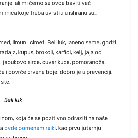
anje, ali mi ćemo se ovde baviti već
nica koje treba uvrstiti u ishranu su…
med, limun i cimet. Beli luk, laneno seme, godži
dajz, kupus, brokoli, karfiol, kelj, jaja od
n, jabukovo sirce, cuvar kuce, pomorandža,
e i povrće crvene boje, dobro je u prevenciji,
vrste.
Beli luk
inom, koja će se pozitivno odraziti na naše
da
ovde pomenem reiki
, kao prvu jutarnju
o na hranu.