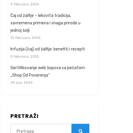
9 februara, 2026
Čaj od žalfije – lekovita tradicija,
savremena primena i snaga prirode u
jednoj šolji
10 februara, 2025
Infuzija (čaj) od žalfije: benefiti i recepti
5 februara, 2025
Sertifikovanje web šopova sa pečatom
„Shop Od Poverenja“
30 jula, 2024
PRETRAŽI
Search