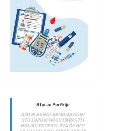
Starac Porfirije
AKO SI BOGAT SAMO SA ONIM
ŠTO LOPOVI MOGU UKRASTI I
MOLJCI POJESTI, ŠTA ĆE BITI