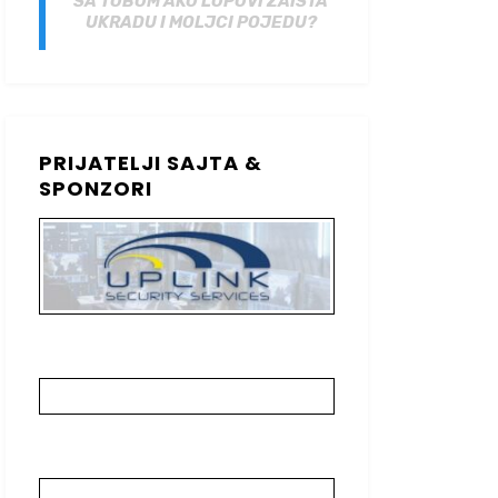
SA TOBOM AKO LOPOVI ZAISTA
UKRADU I MOLJCI POJEDU?
PRIJATELJI SAJTA &
SPONZORI