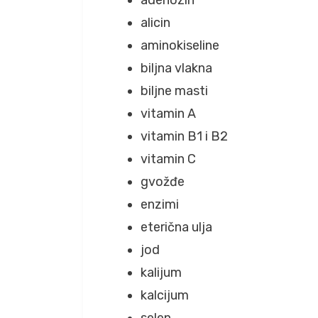
alicin
aminokiseline
biljna vlakna
biljne masti
vitamin A
vitamin B1 i B2
vitamin C
gvožđe
enzimi
eterična ulja
jod
kalijum
kalcijum
selen