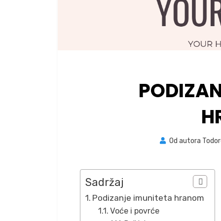
PODIZAN
H
Od autora
Todor
Sadržaj
Podizanje imuniteta hranom
Voće i povrće