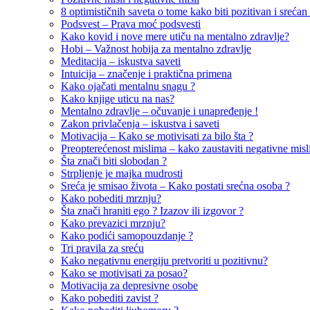
8 optimističnih saveta o tome kako biti pozitivan i srećan 
Podsvest – Prava moć podsvesti
Kako kovid i nove mere utiču na mentalno zdravlje?
Hobi – Važnost hobija za mentalno zdravlje
Meditacija – iskustva saveti
Intuicija – značenje i praktična primena
Kako ojačati mentalnu snagu ?
Kako knjige uticu na nas?
Mentalno zdravlje – očuvanje i unapređenje !
Zakon privlačenja – iskustva i saveti
Motivacija – Kako se motivisati za bilo šta ?
Preopterećenost mislima – kako zaustaviti negativne misl
Šta znači biti slobodan ?
Strpljenje je majka mudrosti
Sreća je smisao života – Kako postati srećna osoba ?
Kako pobediti mrznju?
Šta znači hraniti ego ? Izazov ili izgovor ?
Kako prevazici mrznju?
Kako podići samopouzdanje ?
Tri pravila za sreću
Kako negativnu energiju pretvoriti u pozitivnu?
Kako se motivisati za posao?
Motivacija za depresivne osobe
Kako pobediti zavist ?