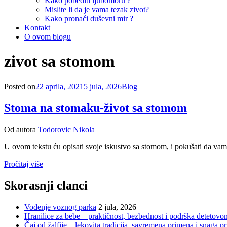
Kako pobediti ljubomoru ?
Mislite li da je vama tezak zivot?
Kako pronaći duševni mir ?
Kontakt
O ovom blogu
Oznaka
:
zivot sa stomom
Posted on
22 aprila, 2021
5 jula, 2026
Blog
Stoma na stomaku-život sa stomom
Od autora
Todorovic Nikola
U ovom tekstu ću opisati svoje iskustvo sa stomom, i pokušati da v
Pročitaj više
Skorasnji clanci
Vođenje voznog parka
2 jula, 2026
Hranilice za bebe – praktičnost, bezbednost i podrška detetovo
Čaj od žalfije – lekovita tradicija, savremena primena i snaga pr