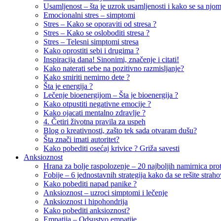
Usamljenost – šta je uzrok usamljenosti i kako se sa njom 
Emocionalni stres – simptomi
Stres – Kako se oporaviti od stresa ?
Stres – Kako se osloboditi stresa ?
Stres – Telesni simptomi stresa
Kako oprostiti sebi i drugima ?
Inspiracija dana! Sinonimi, značenje i citati!
Kako naterati sebe na pozitivno razmisljanje?
Kako smiriti nemirno dete ?
Šta je energija ?
Lečenje bioenergijom – Šta je bioenergija ?
Kako otpustiti negativne emocije ?
Kako ojacati mentalno zdravlje ?
4. Četiri životna pravila za uspeh
Blog o kreativnosti, zašto tek sada otvaram dušu?
Šta znači imati autoritet?
Kako pobediti osećaj krivice ? Griža savesti
Anksioznost
Hrana za bolje raspolozenje – 20 najboljih namirnica proti
Fobije – 6 jednostavnih strategija kako da se rešite straho
Kako pobediti napad panike ?
Anksioznost – uzroci simptomi i lečenje
Anksioznost i hipohondrija
Kako pobediti anksioznost?
Empatija – Odsustvo empatije