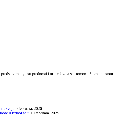
am predstavim koje su prednosti i mane života sa stomom. Stoma na st
m razvoju
9 februara, 2026
irode u jednoj šolji
10 februara, 2025