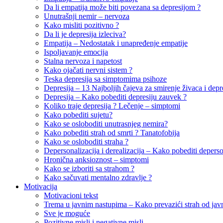
Da li empatija može biti povezana sa depresijom ?
Unutrašnji nemir – nervoza
Kako misliti pozitivno ?
Da li je depresija izleciva?
Empatija – Nedostatak i unapređenje empatije
Ispoljavanje emocija
Stalna nervoza i napetost
Kako ojačati nervni sistem ?
Teska depresija sa simptomima psihoze
Depresija – 13 Najboljih čajeva za smirenje živaca i depr
Depresija – Kako pobediti depresiju zauvek ?
Koliko traje depresija ? Lečenje – simptomi
Kako pobediti sujetu?
Kako se osloboditi unutrasnjeg nemira?
Kako pobediti strah od smrti ? Tanatofobija
Kako se osloboditi straha ?
Depersonalizacija i derealizacija – Kako pobediti deperson
Hronična anksioznost – simptomi
Kako se izboriti sa strahom ?
Kako sačuvati mentalno zdravlje ?
Motivacija
Motivacioni tekst
Trema u javnim nastupima – Kako prevazići strah od jav
Sve je moguće
Pozitivne misli i negativne misli