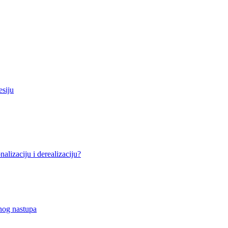
esiju
alizaciju i derealizaciju?
nog nastupa