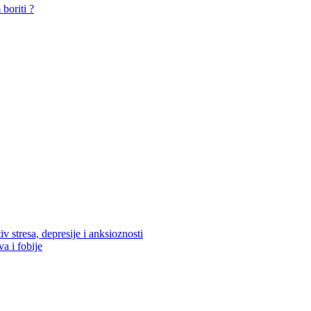
boriti ?
v stresa, depresije i anksioznosti
va i fobije