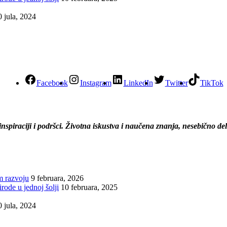
0 jula, 2024
Facebook
Instagram
LinkedIn
Twitter
TikTok
 inspiraciji i podršci. Životna iskustva i naučena znanja, nesebično d
m razvoju
9 februara, 2026
irode u jednoj šolji
10 februara, 2025
0 jula, 2024