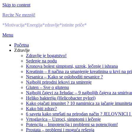
Skip to content
Recite Ne mrznji!
*Motivacija*Energija*zdravlje*istinite priče*
Menu
Početna
Zdravlje
Zdravlje je bogatstvo!
Sedenje na podu
Kronova bolest simptomi, uzrok, lečenje i ishrana
Kreatinin – 8 načina za smanjenje kreatinina u krvi na pr
Nesanica – Kako se osloboditi nesanice ?
Najbolji prirodni lekovi za smirenje
Gluten – Sve o glutenu
Najbolji čajevi za želudac – 9 najboljih čajeva za smiri
Heliko bakterija (Helicobacter pylori)
Kako ojačati imunitet ? 10 namirnica za jačanje imuniteta
Kako biti zdrav?
6 saveta kako smršati na prirodan način ? JELOVNICI
Vrtoglavica – Uzroci, simptomi i lečenje
Potencija – Impotencija i problemi sa potencijom!
Prostata – problemi i moguća rešenja