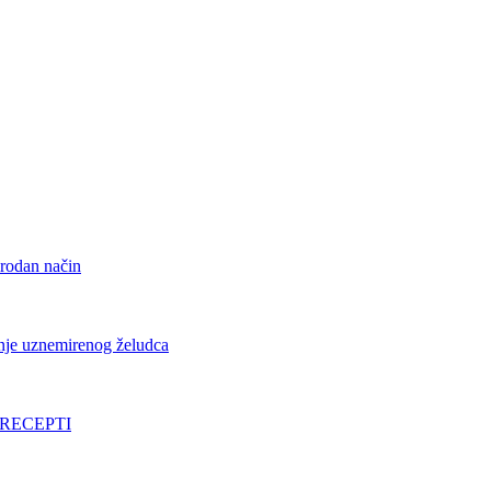
irodan način
vanje uznemirenog želudca
 I RECEPTI