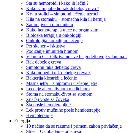
Šta su hemoroidi i kako ih lečiti ?
Kako sam pobedio rak debelog creva ?
Krv u stolici – simptomi lečenje uzroci
Kila na stomaku – stomačna kila ili hernija
Zanimljivosti o imunitetu
Kako hemoterapija utice na organizam
Biološka terapija u onkologiji
Onkologija konzilijum lečenje
Pet skener – iskustva
Podizanje imuniteta hranom
Vitamin C – Otkrivamo sve blagodeti ovog vitamina !
Rak debelog creva
Simptomi raka debelog creva
Kako pobediti rak debelog creva ?
Bakterija klostridija lečenje
Masna jetra – simptomi i čišćenje jetre
Lecenje alternativnom medicinom
Stoma na stomaku-život sa stomom
Značaj vode za čoveka
Šta posle hemoterapije ?
Lek protiv mučnine posle hemioterapije
Hemioterapije
Energija
10 načina da se razume i primeni zakon privlačenja
Stres – Oslobađanje od stresa