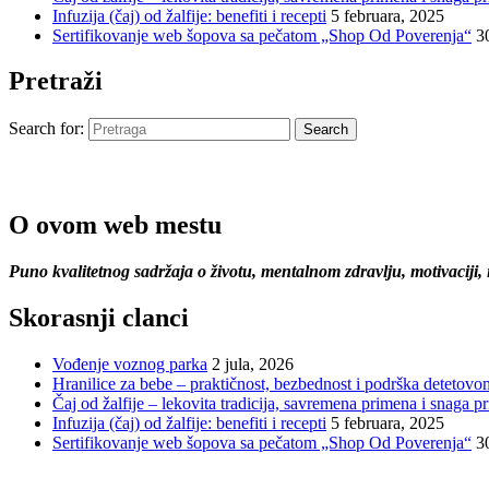
Infuzija (čaj) od žalfije: benefiti i recepti
5 februara, 2025
Sertifikovanje web šopova sa pečatom „Shop Od Poverenja“
3
Pretraži
Search for:
Search
O ovom web mestu
Puno kvalitetnog sadržaja o životu, mentalnom zdravlju, motivaciji,
Skorasnji clanci
Vođenje voznog parka
2 jula, 2026
Hranilice za bebe – praktičnost, bezbednost i podrška detetovo
Čaj od žalfije – lekovita tradicija, savremena primena i snaga pr
Infuzija (čaj) od žalfije: benefiti i recepti
5 februara, 2025
Sertifikovanje web šopova sa pečatom „Shop Od Poverenja“
3