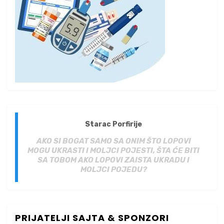
Starac Porfirije
AKO SI BOGAT SAMO SA ONIM ŠTO LOPOVI
MOGU UKRASTI I MOLJCI POJESTI, ŠTA ĆE BITI
SA TOBOM AKO LOPOVI ZAISTA UKRADU I
MOLJCI POJEDU?
PRIJATELJI SAJTA & SPONZORI