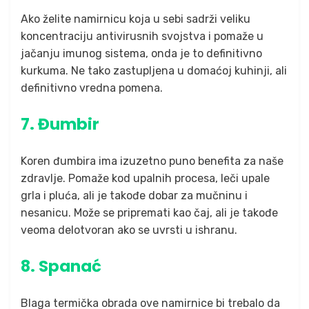
Ako želite namirnicu koja u sebi sadrži veliku
koncentraciju antivirusnih svojstva i pomaže u
jačanju imunog sistema, onda je to definitivno
kurkuma. Ne tako zastupljena u domaćoj kuhinji, ali
definitivno vredna pomena.
7. Đumbir
Koren đumbira ima izuzetno puno benefita za naše
zdravlje. Pomaže kod upalnih procesa, leči upale
grla i pluća, ali je takođe dobar za mučninu i
nesanicu. Može se pripremati kao čaj, ali je takođe
veoma delotvoran ako se uvrsti u ishranu.
8. Spanać
Blaga termička obrada ove namirnice bi trebalo da