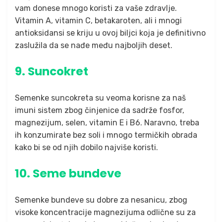
vam donese mnogo koristi za vaše zdravlje.
Vitamin A, vitamin C, betakaroten, ali i mnogi
antioksidansi se kriju u ovoj biljci koja je definitivno
zaslužila da se nađe među najboljih deset.
9. Suncokret
Semenke suncokreta su veoma korisne za naš
imuni sistem zbog činjenice da sadrže fosfor,
magnezijum, selen, vitamin E i B6. Naravno, treba
ih konzumirate bez soli i mnogo termičkih obrada
kako bi se od njih dobilo najviše koristi.
10. Seme bundeve
Semenke bundeve su dobre za nesanicu, zbog
visoke koncentracije magnezijuma odlične su za