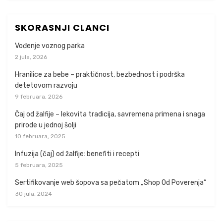
SKORASNJI CLANCI
Vođenje voznog parka
2 jula, 2026
Hranilice za bebe – praktičnost, bezbednost i podrška
detetovom razvoju
9 februara, 2026
Čaj od žalfije – lekovita tradicija, savremena primena i snaga
prirode u jednoj šolji
10 februara, 2025
Infuzija (čaj) od žalfije: benefiti i recepti
5 februara, 2025
Sertifikovanje web šopova sa pečatom „Shop Od Poverenja“
30 jula, 2024