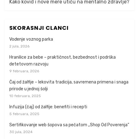
Kako kovid i nove mere utiču na mentalno zdravlje?
SKORASNJI CLANCI
Vođenje voznog parka
2 jula, 2026
Hranilice za bebe – praktičnost, bezbednost i podrška
detetovom razvoju
9 februara, 2026
Čaj od žalfije – lekovita tradicija, savremena primena i snaga
prirode u jednoj šolji
10 februara, 2025
Infuzija (čaj) od žalfije: benefiti i recepti
5 februara, 2025
Sertifikovanje web šopova sa pečatom „Shop Od Poverenja“
30 jula, 2024