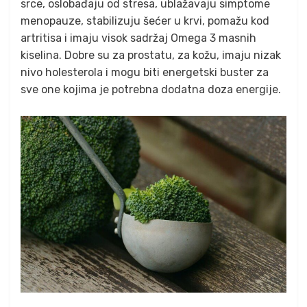
srce, oslobađaju od stresa, ublažavaju simptome
menopauze, stabilizuju šećer u krvi, pomažu kod
artritisa i imaju visok sadržaj Omega 3 masnih
kiselina. Dobre su za prostatu, za kožu, imaju nizak
nivo holesterola i mogu biti energetski buster za
sve one kojima je potrebna dodatna doza energije.