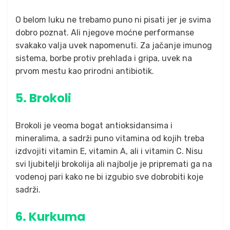
O belom luku ne trebamo puno ni pisati jer je svima
dobro poznat. Ali njegove moćne performanse
svakako valja uvek napomenuti. Za jačanje imunog
sistema, borbe protiv prehlada i gripa, uvek na
prvom mestu kao prirodni antibiotik.
5. Brokoli
Brokoli je veoma bogat antioksidansima i
mineralima, a sadrži puno vitamina od kojih treba
izdvojiti vitamin E, vitamin A, ali i vitamin C. Nisu
svi ljubitelji brokolija ali najbolje je pripremati ga na
vodenoj pari kako ne bi izgubio sve dobrobiti koje
sadrži.
6. Kurkuma