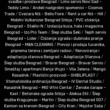
svadbe i proslave Beograd
/
Limo servis Novi Sad –
Teddy Limo
/
Anđeli nadgrobni spomenici – Cosmos
Trade
/
Cvećara Niš – Bello Fiore
/
Rent a car Niš – Hill
/
Mobilni Vulkanizer Beograd Srbija
/
PVC stolarija
Beograd – Staklo-N
/
Izolacija kuca, hala i magacina
Beograd – Izo Pro Team
/
Šlep služba Šeki
/
Tepih servis
Beograd – Lider
/
Čišćenje zgrada i dubinsko pranje
Beograd – M&N CLEANING
/
Prevoz i prodaja tucanika,
priprema terena i zemljani radovi
/
Renoviranje i
adaptacija stanova Beograd – Adaptacije Stanova
/
Šlep služba Beograd
/
Bravar Beograd – Bravar Servis
/
Smeštaj i apartmani Banja Vrujci – Vila Jelena
/
Mango
Rasadnik
/
Plastični proizvodi – GHIBLIPLAST
/
Stomatološka ordinacija Beograd – IV Dental Studio
/
Rasadnik Beograd – MIG Vrtni Centar
/
Ženske čarape –
Kast
/
Betonske ograde Srbija – Aleksa Stil
/
Šlep
služba Kragujevac – Martin
/
Šlep služba Beograd 007
/
Kamion sa kranom Beograd – City Kran
/
Majstor Saša
/