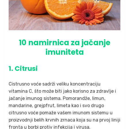
10 namirnica za jačanje
imuniteta
1. Citrusi
Cistrusno voće sadrži veliku koncentraciju
vitamina C, što može biti jako korisno za zdravlje i
jačanje imunog sistema. Pomorandže, limun,
mandarine, grejpfrut, limeta kao i svo drugo
citrusno voće pomaže vašem imunom sistemu u
proizvodnji belih krvnih zrnaca koja su na prvoj liniji
fronta u borbi protiv infekcija i virusa.