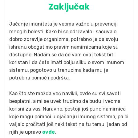
Zaključak
Jačanje imuniteta je veoma važno u prevenciji
mnogih bolesti. Kako bi se održavalo i sačuvalo
dobro zdravlje organizma, potrebno je da svoju
ishranu obogatimo pravim namirnicama koje su
dostupne. Nadam se da će vam ovaj tekst biti
koristan i da ćete imati bolju sliku o svom imunom
sistemu, pogotovo u trenucima kada mu je
potrebna pomoć i podrška.
Kao što ste možda već navikli, ovde su svi saveti
besplatni, a mi se uvek trudimo da budu i veoma
korisni za vas. Naravno, postoji još puno namirnica
koje mogu pomoći u ojačanju imunog sistema, pa bi
valjalo pročitati još neki tekst na tu temu, jedan od
njih je upravo
ovde
.