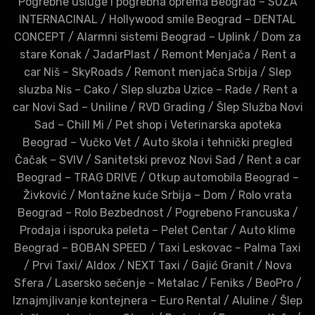
Pogrebne usluge i pogrebna oprema Beograd – SUZA
INTERNACINAL
/
Hollywood smile Beograd – DENTAL
CONCEPT
/
Alarmni sistemi Beograd – Uplink
/
Dom za
stare Konak
/
JadarPlast
/
Remont Menjača
/
Rent a
car Niš – SkyRoads
/
Remont menjača Srbija
/
Slep
sluzba Nis – Cako
/
Slep sluzba Uzice – Rade
/
Rent a
car Novi Sad – Uniline
/
RVD Grading
/
Šlep Služba Novi
Sad – Chill Mi
/
Pet shop i Veterinarska apoteka
Beograd – Vučko Vet
/
Auto škola i tehnički pregled
Čačak – SVIV
/
Sanitetski prevoz Novi Sad
/
Rent a car
Beograd – TRAG DRIVE
/
Otkup automobila Beograd –
Živković
/
Montažne kuće Srbija – Dom
/
Rolo vrata
Beograd – Rolo Bezbednost
/
Pogrebeno Francuska
/
Prodaja i isporuka peleta – Pelet Centar
/
Auto klime
Beograd – BOBAN SPEED
/
Taxi Leskovac – Palma Taxi
/
Prvi Taxi
/
Aldox
/
NEXT Taxi
/
Gajić Granit
/
Nova
Sfera
/
Lasersko sečenje – Metalac
/
Feniks
/
BeoPro
/
Iznajmjlivanje kontejnera – Euro Rental
/
Aluline
/
Šlep