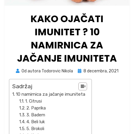
KAKO OJAČATI
IMUNITET ? 10
NAMIRNICA ZA
JAČANJE IMUNITETA
Posted
Od autora
Todorovic Nikola
8 decembra, 2021
on
Sadržaj
10 namirnica za jačanje imuniteta
1. Citrusi
2. Paprika
3. Badem
4. Beli luk
5. Brokoli