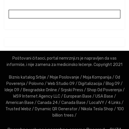
Poštovani čitaoci, portal nemrznji.rs je napravljen da vas
informiše, i nije zamena za medicinsko lečenje. Copyright 2021
Biznis katalog Srbije
/
Moje Poslovanje
/
Moja Kompanija
/
Od
Poverenja
/
Polovno
/
Web Studio 09
/
Digitalizacija
/
Blog 09
/
Ideje 09
/
Beogradske Online
/
Srpski Press
/
Shop Od Poverenja
/
WS9 Internet Agency LLC
/
European Base
/
USA Base
/
American Base
/
Canada 24
/
Canada Base
/
LocalVY
/
4 Links
/
Trusted Webz
/
Dynamic QR Generator
/
Nikola Tesla Shop
/
100
billion trees
/