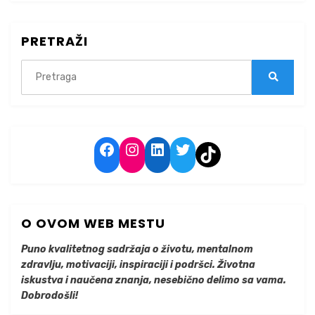
PRETRAŽI
Search
for:
Search
Facebook
Instagram
LinkedIn
Twitter
TikTok
O OVOM WEB MESTU
Puno kvalitetnog sadržaja o životu, mentalnom
zdravlju, motivaciji, inspiraciji i podršci. Životna
iskustva i naučena znanja, nesebično delimo sa vama.
Dobrodošli!