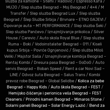
služba za kamione – Stemi
/
Radovic
/
Espresso Kafa
/
MUJO
/
Slep sluzba Beograd – Moj Beograd
/
4×4
/
M
Transfer
/
Slep sluzba Beograd Lux
/
Slep sluzba
Beograd
/
Šlep Službe Srbija
/
Brvnare – ETNO GAJEVI
/
Čipovanje auta – MT PERFORMANCE
/
Slep sluzba Šeki
/
Slep sluzba Pančevo
/
Iznajmljivanje prikolica
/
Silver
House
/
Carevic
/
Auto skola Royal Blue
/
Slep sluzba
Ruma – Boki
/
Vodoinstalater Beograd – 011
/
Kiseli
kupus Srbija – Povrće Ognjenović
/
Šlep služba Miloš
Veliki
/
Majstor Saša
/
Iznajmjlivanje kombija Beograd –
Rentaj Kombi
/
Dresura pasa Beograd – GoDoG
/
Auto
servis Beograd – Boban Speed
/
Rent a car Novi Sad –
LINE
/
Odvoz šuta Beograd – Salus Trans
/
Kombi
prevoz robe Beograd – Global Selidbe
/
Kolica za bebe
Beograd – Happy Kids
/
Auto škola Beograd – FEST
/
Hemijsko čišćenje i perionica veša Beograd – FEST
Cleaners
/
Prirodni kamen Beograd – Mimaros Stone
/
Solarni paneli Beograd – Solar Energy Lazić
/
Bend za