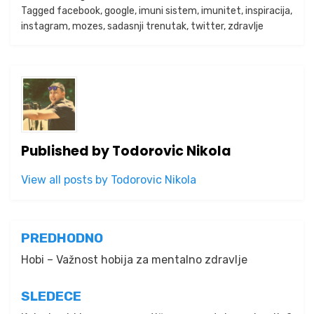
Tagged
facebook
,
google
,
imuni sistem
,
imunitet
,
inspiracija
,
instagram
,
mozes
,
sadasnji trenutak
,
twitter
,
zdravlje
Published by
Todorovic Nikola
View all posts by Todorovic Nikola
Kretanje
PREDHODNO
članka
Hobi – Važnost hobija za mentalno zdravlje
SLEDECE