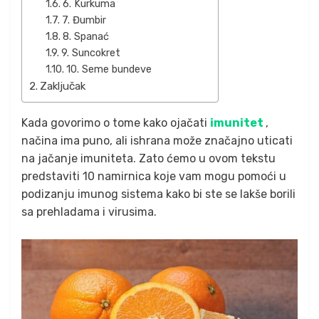
6. Kurkuma
7. Đumbir
8. Spanać
9. Suncokret
10. Seme bundeve
Zaključak
Kada govorimo o tome kako ojačati
imunitet
,
načina ima puno, ali ishrana može značajno uticati
na jačanje imuniteta. Zato ćemo u ovom tekstu
predstaviti 10 namirnica koje vam mogu pomoći u
podizanju imunog sistema kako bi ste se lakše borili
sa prehladama i virusima.