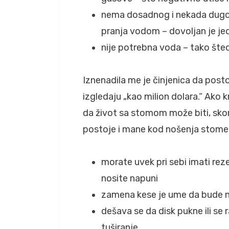
nema dosadnog i nekada dugotr
pranja vodom – dovoljan je j
nije potrebna voda – tako šte
Iznenadila me je činjenica da postoj
izgledaju „kao milion dolara.“ Ako 
da život sa stomom može biti, sko
postoje i mane kod nošenja stome, 
morate uvek pri sebi imati rez
nosite napuni
zamena kese je ume da bude n
dešava se da disk pukne ili s
tuširanje