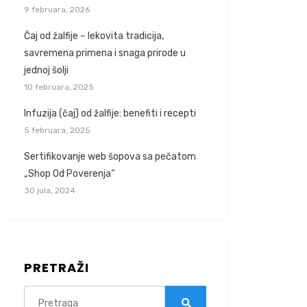
9 februara, 2026
Čaj od žalfije – lekovita tradicija,
savremena primena i snaga prirode u
jednoj šolji
10 februara, 2025
Infuzija (čaj) od žalfije: benefiti i recepti
5 februara, 2025
Sertifikovanje web šopova sa pečatom
„Shop Od Poverenja“
30 jula, 2024
PRETRAŽI
Search