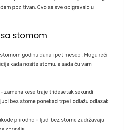
udem pozitivan. Ovo se sve odigravalo u
t sa stomom
a stomom godinu dana i pet meseci. Mogu reći
ficija kada nosite stomu, a sada ću vam
- zamena kese traje tridesetak sekundi
 ljudi bez stome ponekad trpe i odlažu odlazak
akođe prirodno – ljudi bez stome zadržavaju
na zdravlje