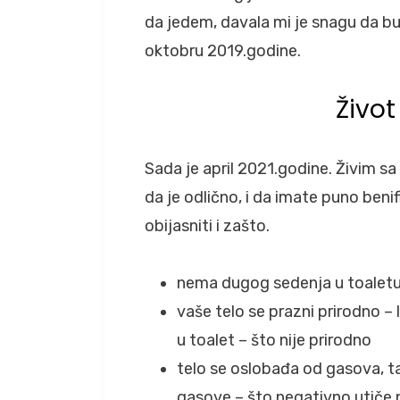
da jedem, davala mi je snagu da b
oktobru 2019.godine.
Živo
Sada je april 2021.godine. Živim s
da je odlično, i da imate puno beni
obijasniti i zašto.
nema dugog sedenja u toaletu
vaše telo se prazni prirodno –
u toalet – što nije prirodno
telo se oslobađa od gasova, t
gasove – što negativno utiče 