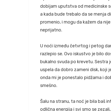
dobijam uputstva od medicinske se
a kada bude trebalo da se menja di
promenio, i mogu da kažem da nije b
neprijatno.
U noći između četvrtog i petog dan
razlepio se. Ovo iskustvo je bilo do
bukalno svuda po krevetu. Sestra j
uspela da dobro zameni disk, koji j
onda mi je ponestalo pidžama i do
smešno.
Šalu na stranu, ta noć je bila baš i
odlična energija i svi smo se zezali