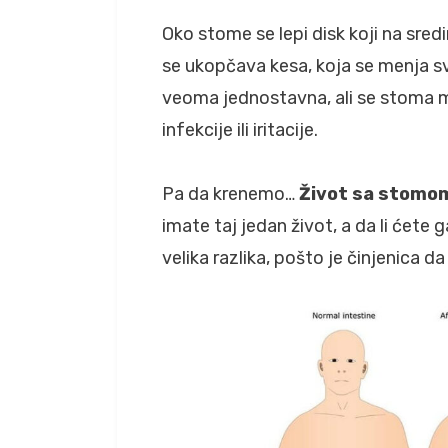
Oko stome se lepi disk koji na sred
se ukopčava kesa, koja se menja sv
veoma jednostavna, ali se stoma m
infekcije ili iritacije.
Pa da krenemo…
Život sa stomom
imate taj jedan život, a da li ćete 
velika razlika, pošto je činjenica da 