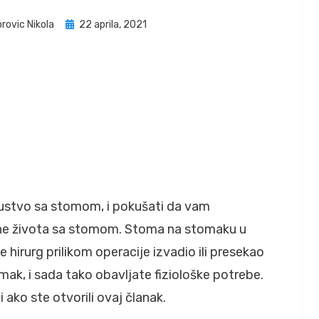
Posted
rovic Nikola
22 aprila, 2021
on
kustvo sa stomom, i pokušati da vam
ane života sa stomom. Stoma na stomaku u
hirurg prilikom operacije izvadio ili presekao
omak, i sada tako obavljate fiziološke potrebe.
 ako ste otvorili ovaj članak.