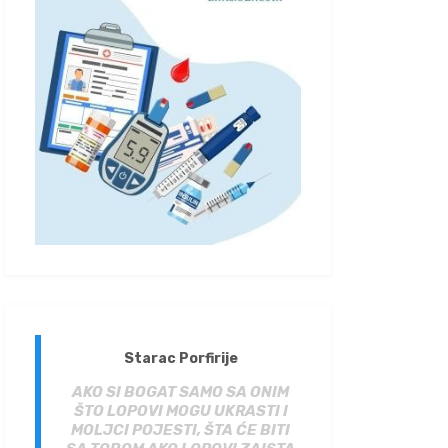
Starac Porfirije
AKO SI BOGAT SAMO SA ONIM
ŠTO LOPOVI MOGU UKRASTI I
MOLJCI POJESTI, ŠTA ĆE BITI