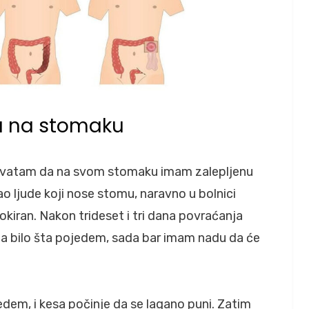
 na stomaku
shvatam da na svom stomaku imam zalepljenu
o ljude koji nose stomu, naravno u bolnici
okiran. Nakon trideset i tri dana povraćanja
da bilo šta pojedem, sada bar imam nadu da će
edem, i kesa počinje da se lagano puni. Zatim