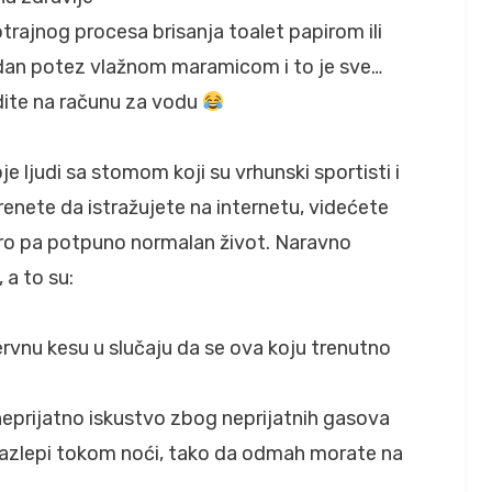
ajnog procesa brisanja toalet papirom ili
edan potez vlažnom maramicom i to je sve…
dite na računu za vodu
e ljudi sa stomom koji su vrhunski sportisti i
krenete da istražujete na internetu, videćete
ro pa potpuno normalan život. Naravno
a to su:
ervnu kesu u slučaju da se ova koju trenutno
eprijatno iskustvo zbog neprijatnih gasova
e razlepi tokom noći, tako da odmah morate na