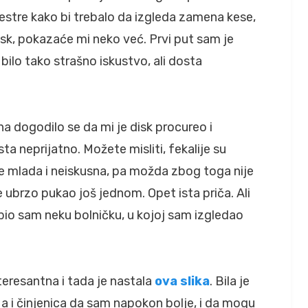
stre kako bi trebalo da izgleda zamena kese,
sk, pokazaće mi neko već. Prvi put sam je
ilo tako strašno iskustvo, ali dosta
a dogodilo se da mi je disk procureo i
sta neprijatno. Možete misliti, fekalije su
e mlada i neiskusna, pa možda zbog toga nije
e ubrzo pukao još jednom. Opet ista priča. Ali
bio sam neku bolničku, u kojoj sam izgledao
nteresantna i tada je nastala
ova slika
. Bila je
, a i činjenica da sam napokon bolje, i da mogu