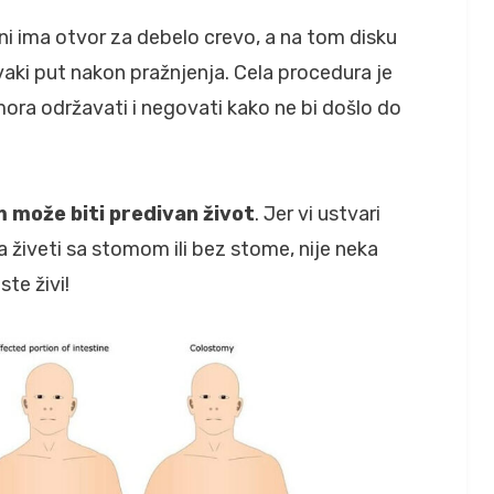
ini ima otvor za debelo crevo, a na tom disku
aki put nakon pražnjenja. Cela procedura je
ora održavati i negovati kako ne bi došlo do
 može biti predivan život
. Jer vi ustvari
ga živeti sa stomom ili bez stome, nije neka
ste živi!