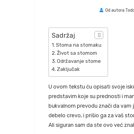
Od autora
Todo
Sadržaj
Stoma na stomaku
Život sa stomom
Održavanje stome
Zaključak
U ovom tekstu ću opisati svoje is
predstavim koje su prednosti i m
bukvalnom prevodu znači da vam je 
debelo crevo, i prišio ga za vaš st
Ali siguran sam da ste ovo već znali