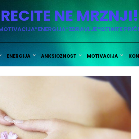
RECITE NE MRZNJI!
MOTIVACIJA*ENERGIJA*ZDRAVLJE*ISTINITE PRIČ
ENERGIJA
ANKSIOZNOST
MOTIVACIJA
KON