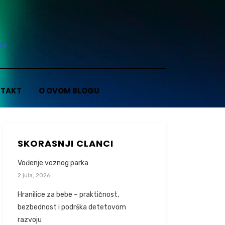
E*
TAKT
O OVOM BLOGU
SKORASNJI CLANCI
Vođenje voznog parka
2 jula, 2026
Hranilice za bebe – praktičnost,
bezbednost i podrška detetovom
razvoju