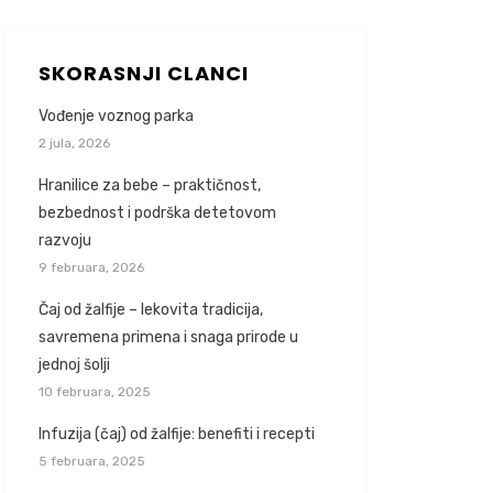
SKORASNJI CLANCI
Vođenje voznog parka
2 jula, 2026
Hranilice za bebe – praktičnost,
bezbednost i podrška detetovom
razvoju
9 februara, 2026
Čaj od žalfije – lekovita tradicija,
savremena primena i snaga prirode u
jednoj šolji
10 februara, 2025
Infuzija (čaj) od žalfije: benefiti i recepti
5 februara, 2025