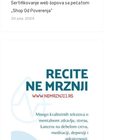
Sertifikovanje web šopova sa pečatom
„Shop Od Poverenja“
30 jula, 2024