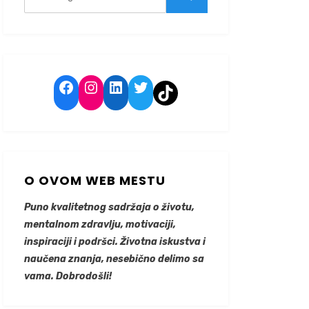
for:
Search
Facebook
Instagram
LinkedIn
Twitter
TikTok
O OVOM WEB MESTU
Puno kvalitetnog sadržaja o životu,
mentalnom zdravlju, motivaciji,
inspiraciji i podršci. Životna iskustva i
naučena znanja, nesebično delimo sa
vama. Dobrodošli!