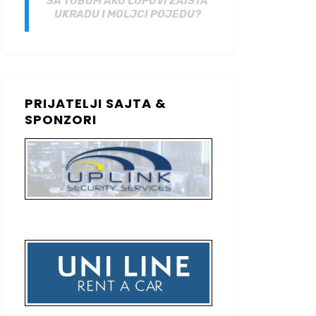
SA TOBOM AKO LOPOVI ZAISTA
UKRADU I MOLJCI POJEDU?
PRIJATELJI SAJTA &
SPONZORI