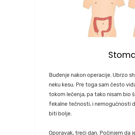
Stoma
Buđenje nakon operacije. Ubrzo 
neku kesu. Pre toga sam često viđa
tokom lečenja, pa tako nisam bio š
fekalne tečnosti, i nemogućnosti 
biti bolje.
Oporavak, treći dan. Počinjem da j