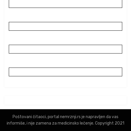
Poštovani čitaoci, portal nemrznji.rs je napravljen da vas
informiše, i nije zamena za medicinsko lečenje. Copyright 2021