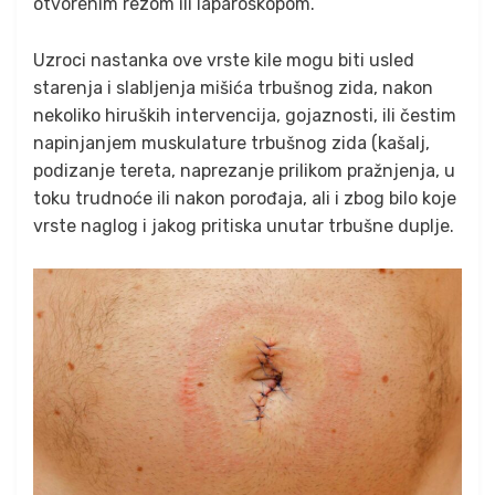
otvorenim rezom ili laparoskopom.
Uzroci nastanka ove vrste kile mogu biti usled
starenja i slabljenja mišića trbušnog zida, nakon
nekoliko hiruških intervencija, gojaznosti, ili čestim
napinjanjem muskulature trbušnog zida (kašalj,
podizanje tereta, naprezanje prilikom pražnjenja, u
toku trudnoće ili nakon porođaja, ali i zbog bilo koje
vrste naglog i jakog pritiska unutar trbušne duplje.