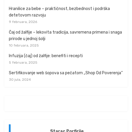
Hranilice za bebe – praktičnost, bezbednost i podrška
detetovom razvoju
9 februara, 2026
Čaj od žalfije – lekovita tradicija, savremena primena i snaga
prirode u jednoj šolji
10 februara, 2025
Infuzija (čaj) od žalfije: benefiti i recepti
5 februara, 2025
Sertifikovanje web šopova sa pečatom „Shop Od Poverenja“
30 jula, 2024
Starac Porfirije