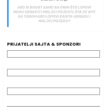
AKO SI BOGAT SAMO SA ONIM ŠTO LOPOVI
MOGU UKRASTI I MOLJCI POJESTI, ŠTA ĆE BITI
SA TOBOM AKO LOPOVI ZAISTA UKRADU I
MOLJCI POJEDU?
PRIJATELJI SAJTA & SPONZORI