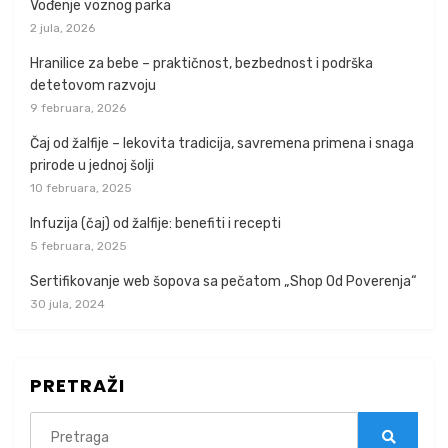
Vođenje voznog parka
2 jula, 2026
Hranilice za bebe – praktičnost, bezbednost i podrška
detetovom razvoju
9 februara, 2026
Čaj od žalfije – lekovita tradicija, savremena primena i snaga
prirode u jednoj šolji
10 februara, 2025
Infuzija (čaj) od žalfije: benefiti i recepti
5 februara, 2025
Sertifikovanje web šopova sa pečatom „Shop Od Poverenja“
30 jula, 2024
PRETRAŽI
Search
for: