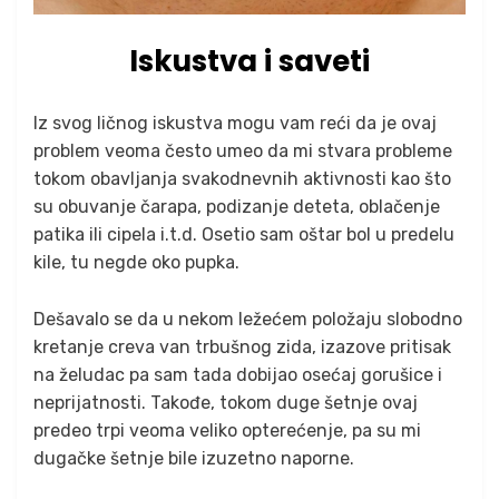
Iskustva i saveti
Iz svog ličnog iskustva mogu vam reći da je ovaj
problem veoma često umeo da mi stvara probleme
tokom obavljanja svakodnevnih aktivnosti kao što
su obuvanje čarapa, podizanje deteta, oblačenje
patika ili cipela i.t.d. Osetio sam oštar bol u predelu
kile, tu negde oko pupka.
Dešavalo se da u nekom ležećem položaju slobodno
kretanje creva van trbušnog zida, izazove pritisak
na želudac pa sam tada dobijao osećaj gorušice i
neprijatnosti. Takođe, tokom duge šetnje ovaj
predeo trpi veoma veliko opterećenje, pa su mi
dugačke šetnje bile izuzetno naporne.