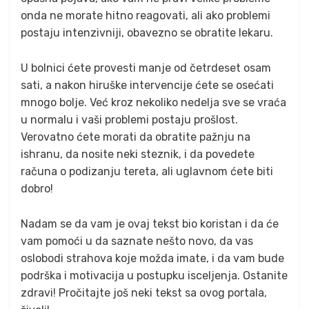
onda ne morate hitno reagovati, ali ako problemi
postaju intenzivniji, obavezno se obratite lekaru.
U bolnici ćete provesti manje od četrdeset osam
sati, a nakon hiruške intervencije ćete se osećati
mnogo bolje. Već kroz nekoliko nedelja sve se vraća
u normalu i vaši problemi postaju prošlost.
Verovatno ćete morati da obratite pažnju na
ishranu, da nosite neki steznik, i da povedete
računa o podizanju tereta, ali uglavnom ćete biti
dobro!
Nadam se da vam je ovaj tekst bio koristan i da će
vam pomoći u da saznate nešto novo, da vas
oslobodi strahova koje možda imate, i da vam bude
podrška i motivacija u postupku isceljenja. Ostanite
zdravi! Pročitajte još neki tekst sa ovog portala,