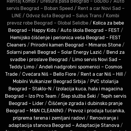
Rentaj Kombi
/
Dresura pasa Beograd – GoDoG
/
Auto
servis Beograd – Boban Speed
/
Rent a car Novi Sad –
LINE
/
Odvoz šuta Beograd – Salus Trans
/
Kombi
prevoz robe Beograd – Global Selidbe
/
Kolica za bebe
Beograd – Happy Kids
/
Auto škola Beograd – FEST
/
Hemijsko čišćenje i perionica veša Beograd – FEST
Cleaners
/
Prirodni kamen Beograd – Mimaros Stone
/
Solarni paneli Beograd – Solar Energy Lazić
/
Bend za
svadbe i proslave Beograd
/
Limo servis Novi Sad –
Teddy Limo
/
Anđeli nadgrobni spomenici – Cosmos
Trade
/
Cvećara Niš – Bello Fiore
/
Rent a car Niš – Hill
/
Mobilni Vulkanizer Beograd Srbija
/
PVC stolarija
Beograd – Staklo-N
/
Izolacija kuca, hala i magacina
Beograd – Izo Pro Team
/
Šlep služba Šeki
/
Tepih servis
Beograd – Lider
/
Čišćenje zgrada i dubinsko pranje
Beograd – M&N CLEANING
/
Prevoz i prodaja tucanika,
priprema terena i zemljani radovi
/
Renoviranje i
adaptacija stanova Beograd – Adaptacije Stanova
/