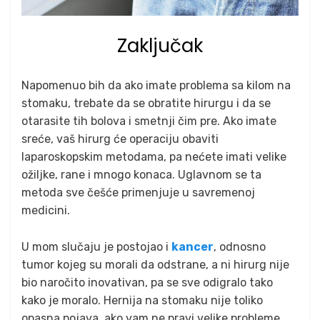
Zaključak
Napomenuo bih da ako imate problema sa kilom na
stomaku, trebate da se obratite hirurgu i da se
otarasite tih bolova i smetnji čim pre. Ako imate
sreće, vaš hirurg će operaciju obaviti
laparoskopskim metodama, pa nećete imati velike
ožiljke, rane i mnogo konaca. Uglavnom se ta
metoda sve češće primenjuje u savremenoj
medicini.
U mom slučaju je postojao i
kancer
, odnosno
tumor kojeg su morali da odstrane, a ni hirurg nije
bio naročito inovativan, pa se sve odigralo tako
kako je moralo. Hernija na stomaku nije toliko
opasna pojava, ako vam ne pravi velike probleme