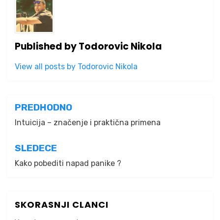
Published by
Todorovic Nikola
View all posts by Todorovic Nikola
Kretanje
PREDHODNO
članka
Intuicija – značenje i praktična primena
SLEDECE
Kako pobediti napad panike ?
SKORASNJI CLANCI