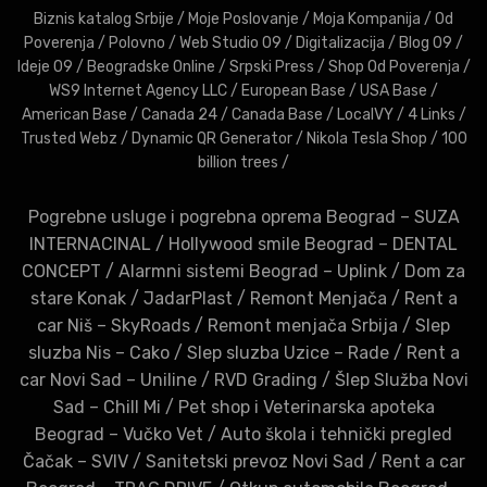
Biznis katalog Srbije
/
Moje Poslovanje
/
Moja Kompanija
/
Od
Poverenja
/
Polovno
/
Web Studio 09
/
Digitalizacija
/
Blog 09
/
Ideje 09
/
Beogradske Online
/
Srpski Press
/
Shop Od Poverenja
/
WS9 Internet Agency LLC
/
European Base
/
USA Base
/
American Base
/
Canada 24
/
Canada Base
/
LocalVY
/
4 Links
/
Trusted Webz
/
Dynamic QR Generator
/
Nikola Tesla Shop
/
100
billion trees
/
Pogrebne usluge i pogrebna oprema Beograd – SUZA
INTERNACINAL
/
Hollywood smile Beograd – DENTAL
CONCEPT
/
Alarmni sistemi Beograd – Uplink
/
Dom za
stare Konak
/
JadarPlast
/
Remont Menjača
/
Rent a
car Niš – SkyRoads
/
Remont menjača Srbija
/
Slep
sluzba Nis – Cako
/
Slep sluzba Uzice – Rade
/
Rent a
car Novi Sad – Uniline
/
RVD Grading
/
Šlep Služba Novi
Sad – Chill Mi
/
Pet shop i Veterinarska apoteka
Beograd – Vučko Vet
/
Auto škola i tehnički pregled
Čačak – SVIV
/
Sanitetski prevoz Novi Sad
/
Rent a car