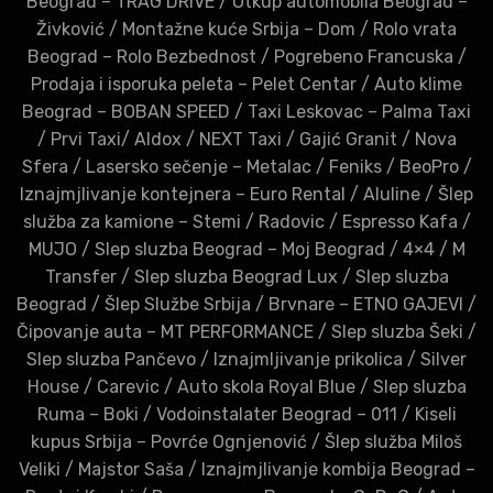
Beograd – TRAG DRIVE
/
Otkup automobila Beograd –
Živković
/
Montažne kuće Srbija – Dom
/
Rolo vrata
Beograd – Rolo Bezbednost
/
Pogrebeno Francuska
/
Prodaja i isporuka peleta – Pelet Centar
/
Auto klime
Beograd – BOBAN SPEED
/
Taxi Leskovac – Palma Taxi
/
Prvi Taxi
/
Aldox
/
NEXT Taxi
/
Gajić Granit
/
Nova
Sfera
/
Lasersko sečenje – Metalac
/
Feniks
/
BeoPro
/
Iznajmjlivanje kontejnera – Euro Rental
/
Aluline
/
Šlep
služba za kamione – Stemi
/
Radovic
/
Espresso Kafa
/
MUJO
/
Slep sluzba Beograd – Moj Beograd
/
4×4
/
M
Transfer
/
Slep sluzba Beograd Lux
/
Slep sluzba
Beograd
/
Šlep Službe Srbija
/
Brvnare – ETNO GAJEVI
/
Čipovanje auta – MT PERFORMANCE
/
Slep sluzba Šeki
/
Slep sluzba Pančevo
/
Iznajmljivanje prikolica
/
Silver
House
/
Carevic
/
Auto skola Royal Blue
/
Slep sluzba
Ruma – Boki
/
Vodoinstalater Beograd – 011
/
Kiseli
kupus Srbija – Povrće Ognjenović
/
Šlep služba Miloš
Veliki
/
Majstor Saša
/
Iznajmjlivanje kombija Beograd –