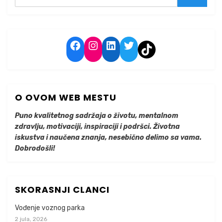
Search
Facebook
Instagram
LinkedIn
Twitter
TikTok
O OVOM WEB MESTU
Puno kvalitetnog sadržaja o životu, mentalnom
zdravlju, motivaciji, inspiraciji i podršci. Životna
iskustva i naučena znanja, nesebično delimo sa vama.
Dobrodošli!
SKORASNJI CLANCI
Vođenje voznog parka
2 jula, 2026