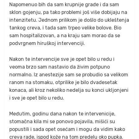
Napomenuo bih da sam krupnije građe i da sam
sklon gojenju, pa tako problemi još više dobijaju na
intenzitetu. Jednom prilikom je došlo do ukleštenja
tankog creva, i tada sam trpeo velike bolove. Bio
sam hospitalizovan, a na kraju sam morao da se
podvrgnem hiruškoj intervenciji.
Nakon te intervencije sve je opet bilo u redu i
veoma brzo sam nastavio da živim potpuno
normalno. Iz anestezije sam se probudio sa velikom
ranom na stomaku, otprilike je bilo dvadesetak
konaca, ali kroz nekoliko nedelja su konci ukljonjeni
i sve je opet bilo u redu.
Međutim, godinu dana nakon te intervenicije,
stomačna kila mi se ponovo pojavila, mišići su
popustili i sada opet osećam i mogu da vidim kako
creva rade, ispod kože na tom predelu oko pupka.