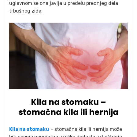
uglavnom se ona javlja u predelu prednjeg dela
trbušnog zida.
Kila na stomaku –
stomačna kila ili hernija
Kila na stomaku
– stomačna kila ili hernija može
biti veoma neprijatna ukoliko dođe do uklještenja