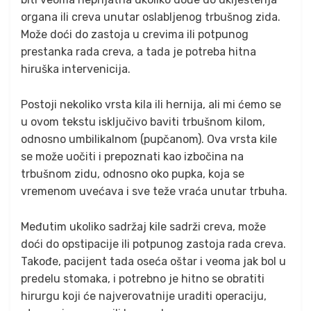
organa ili creva unutar oslabljenog trbušnog zida.
Može doći do zastoja u crevima ili potpunog
prestanka rada creva, a tada je potreba hitna
hiruška intervenicija.
Postoji nekoliko vrsta kila ili hernija, ali mi ćemo se
u ovom tekstu isključivo baviti trbušnom kilom,
odnosno umbilikalnom (pupčanom). Ova vrsta kile
se može uočiti i prepoznati kao izbočina na
trbušnom zidu, odnosno oko pupka, koja se
vremenom uvećava i sve teže vraća unutar trbuha.
Međutim ukoliko sadržaj kile sadrži creva, može
doći do opstipacije ili potpunog zastoja rada creva.
Takođe, pacijent tada oseća oštar i veoma jak bol u
predelu stomaka, i potrebno je hitno se obratiti
hirurgu koji će najverovatnije uraditi operaciju,