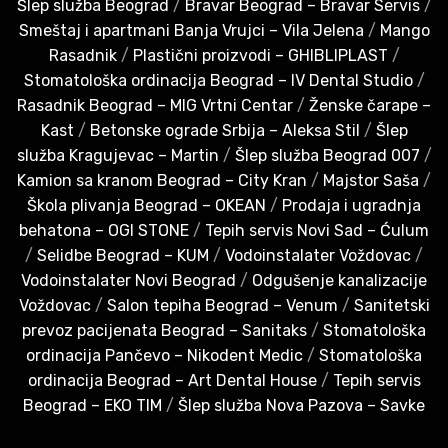
Šlep služba Beograd
/
Bravar Beograd – Bravar Servis
/
Smeštaj i apartmani Banja Vrujci – Vila Jelena
/
Mango
Rasadnik
/
Plastični proizvodi – GHIBLIPLAST
/
Stomatološka ordinacija Beograd – IV Dental Studio
/
Rasadnik Beograd – MIG Vrtni Centar
/
Ženske čarape –
Kast
/
Betonske ograde Srbija – Aleksa Stil
/
Šlep
služba Kragujevac – Martin
/
Šlep služba Beograd 007
/
Kamion sa kranom Beograd – City Kran
/
Majstor Saša
/
Škola plivanja Beograd – OKEAN
/
Prodaja i ugradnja
behatona – OGI STONE
/
Tepih servis Novi Sad – Ćulum
/
Selidbe Beograd – KUM
/
Vodoinstalater Voždovac
/
Vodoinstalater Novi Beograd
/
Odgušenje kanalizacije
Voždovac
/
Salon tepiha Beograd – Venum
/
Sanitetski
prevoz pacijenata Beograd – Sanitaks
/
Stomatološka
ordinacija Pančevo – Nikodent Medic
/
Stomatološka
ordinacija Beograd – Art Dental House
/
Tepih servis
Beograd – EKO TIM
/
Šlep služba Nova Pazova – Savke