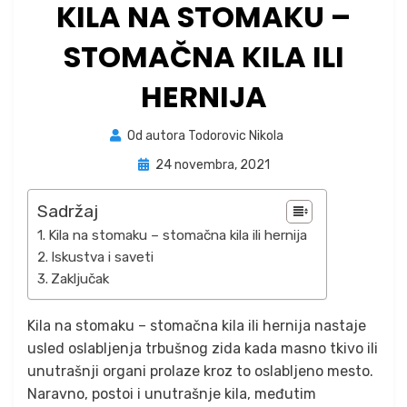
KILA NA STOMAKU –
STOMAČNA KILA ILI
HERNIJA
Od autora
Todorovic Nikola
Posted
24 novembra, 2021
on
Sadržaj
Kila na stomaku – stomačna kila ili hernija
Iskustva i saveti
Zaključak
Kila na stomaku – stomačna kila ili hernija nastaje
usled oslabljenja trbušnog zida kada masno tkivo ili
unutrašnji organi prolaze kroz to oslabljeno mesto.
Naravno, postoi i unutrašnje kila, međutim