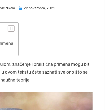
Posted
vic Nikola
22 novembra, 2021
on
primena
ulom, značenje i praktična primena mogu biti
li u ovom tekstu ćete saznati sve ono što se
e naučne teorije.