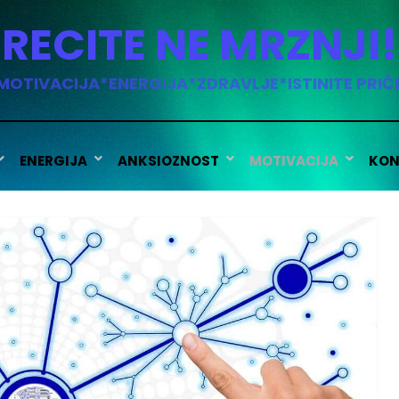
RECITE NE MRZNJI!
MOTIVACIJA*ENERGIJA*ZDRAVLJE*ISTINITE PRIČ
ENERGIJA
ANKSIOZNOST
MOTIVACIJA
KON