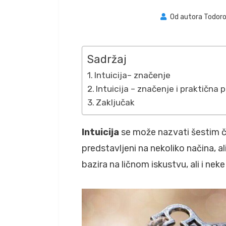
Od autora
Todoro
Sadržaj
Intuicija– značenje
Intuicija – značenje i praktična 
Zaključak
Intuicija
se može nazvati šestim č
predstavljeni na nekoliko načina, a
bazira na ličnom iskustvu, ali i nek