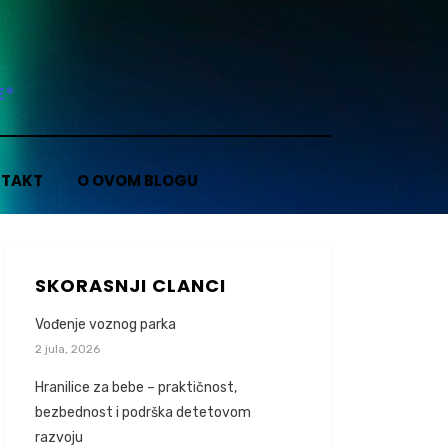
E*
TAKT
O OVOM BLOGU
SKORASNJI CLANCI
Vođenje voznog parka
2 jula, 2026
Hranilice za bebe – praktičnost,
bezbednost i podrška detetovom
razvoju