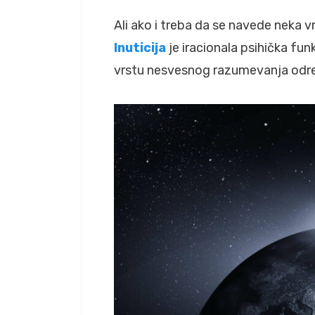
Ali ako i treba da se navede neka vr
Inuticija
je iracionala psihička fu
vrstu nesvesnog razumevanja odre