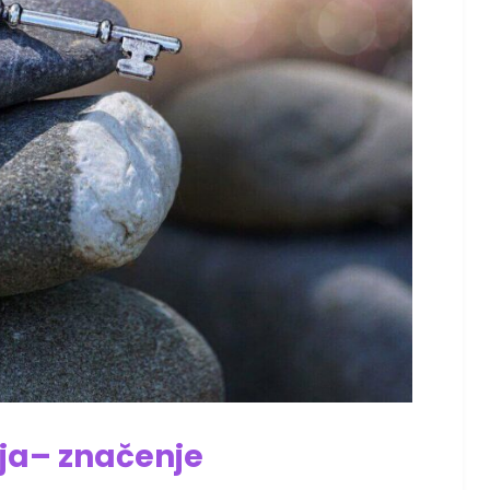
ja
– značenje