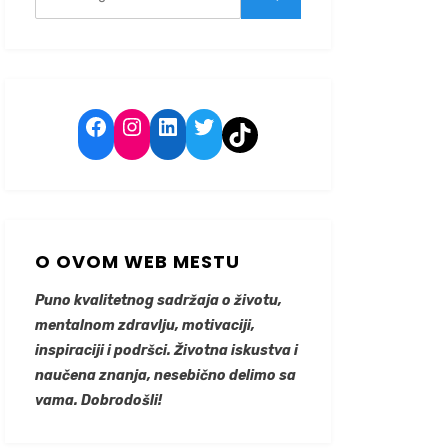
for:
Search
Facebook
Instagram
LinkedIn
Twitter
TikTok
O OVOM WEB MESTU
Puno kvalitetnog sadržaja o životu,
mentalnom zdravlju, motivaciji,
inspiraciji i podršci. Životna iskustva i
naučena znanja, nesebično delimo sa
vama. Dobrodošli!