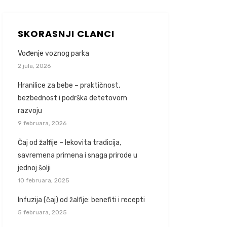
SKORASNJI CLANCI
Vođenje voznog parka
2 jula, 2026
Hranilice za bebe – praktičnost,
bezbednost i podrška detetovom
razvoju
9 februara, 2026
Čaj od žalfije – lekovita tradicija,
savremena primena i snaga prirode u
jednoj šolji
10 februara, 2025
Infuzija (čaj) od žalfije: benefiti i recepti
5 februara, 2025