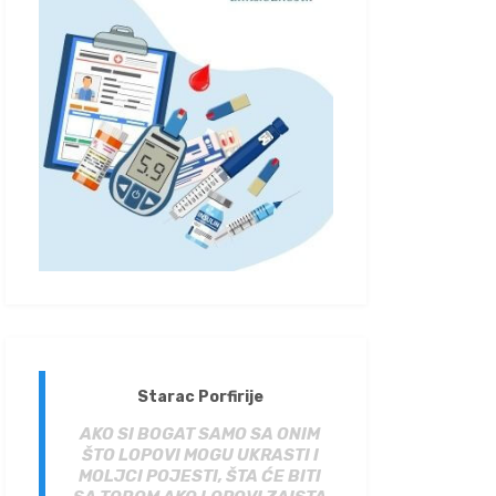
Starac Porfirije
AKO SI BOGAT SAMO SA ONIM
ŠTO LOPOVI MOGU UKRASTI I
MOLJCI POJESTI, ŠTA ĆE BITI