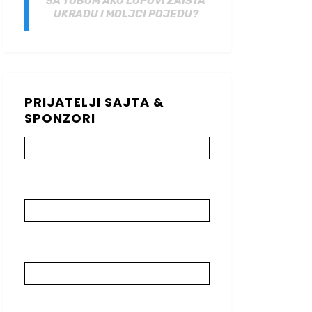
SA TOBOM AKO LOPOVI ZAISTA
UKRADU I MOLJCI POJEDU?
PRIJATELJI SAJTA &
SPONZORI