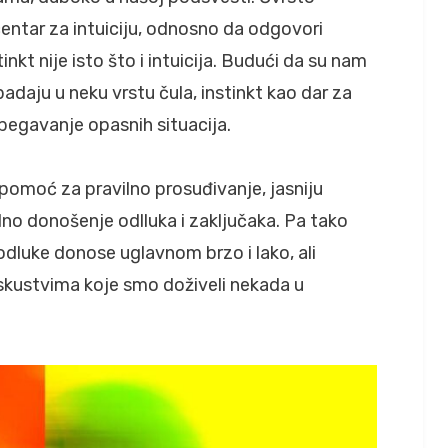
entar za intuiciju, odnosno da odgovori
nkt nije isto što i intuicija. Budući da su nam
adaju u neku vrstu čula, instinkt kao dar za
zbegavanje opasnih situacija.
o pomoć za pravilno prosuđivanje, jasniju
ilno donošenje odlluka i zaključaka. Pa tako
odluke donose uglavnom brzo i lako, ali
iskustvima koje smo doživeli nekada u