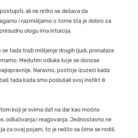
tupiti, ali ne retko se dešava da
agamo i razmišljamo o tome šta je dobro za
 presudnu ulogu ima intuicija.
se tada traži mišljenje drugih ljudi, pronalaze
je imamo. Međutim odluke koje se donose
najispravnije. Naravno, postoje izuzeci kada
š tada kada smo poslušali svoj instikt ili
iktom koji je svima dat na dar kao moćno
e, odlučivanja i reagovanja. Jednostavno ne
ja za ovaj pojam, to je nešto sa čime se rodiš.