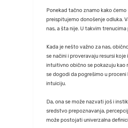
Ponekad tačno znamo kako ćemo pos
preispitujemo donošenje odluka. V
nas, a šta nije. U takvim trenucima
Kada je nešto važno za nas, obično 
se načini i proveravaju resursi ko
intuitivno obično se pokazuju kao 
se dogodi da pogrešimo u proceni ba
intuiciju.
Da, ona se može nazvati još i inst
sredstvo prepoznavanja, percepcij
može postojati univerzalna definici