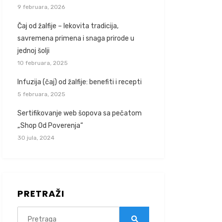
9 februara, 2026
Čaj od žalfije – lekovita tradicija,
savremena primena i snaga prirode u
jednoj šolji
10 februara, 2025
Infuzija (čaj) od žalfije: benefiti i recepti
5 februara, 2025
Sertifikovanje web šopova sa pečatom
„Shop Od Poverenja“
30 jula, 2024
PRETRAŽI
Search