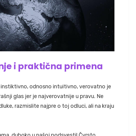
enje i praktična primena
instiktivno, odnosno intuitivno, verovatno je
ašnji glas jer je najverovatnije u pravu. Ne
ke, razmislite najpre o toj odluci, ali na kraju
nama, duboko u našoj podsvesti! Čvrsto