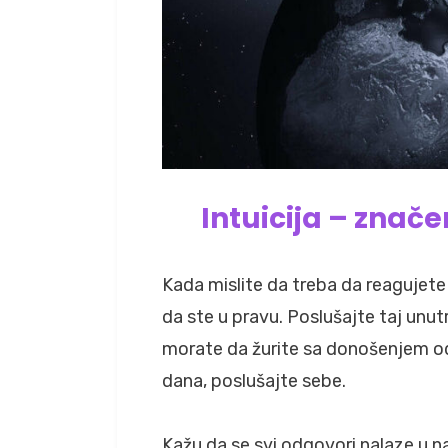
Intuicija – znač
Kada mislite da treba da reagujete 
da ste u pravu. Poslušajte taj unutr
morate da žurite sa donošenjem odlu
dana, poslušajte sebe.
Kažu da se svi odgovori nalaze u 