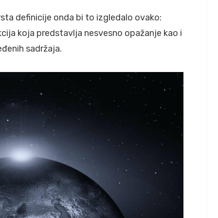
sta definicije onda bi to izgledalo ovako:
nkcija koja predstavlja nesvesno opažanje kao i
đenih sadržaja.