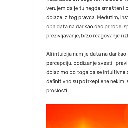
verujem da je tu negde smešten i c
dolaze iz tog pravca. Međutim, insti
oba data na dar kao deo prirode, sp
preživljavanje, brzo reagovanje i i
Ali intuicija nam je data na dar ka
percepciju, podizanje svesti i prav
dolazimo do toga da se intuitivne 
definitivno su potrkepljene nekim 
prošlosti.