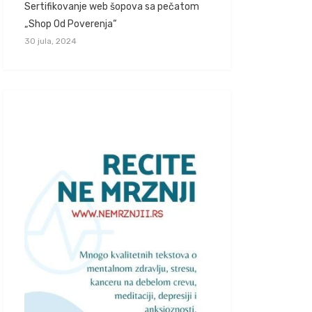
Sertifikovanje web šopova sa pečatom
„Shop Od Poverenja“
30 jula, 2024