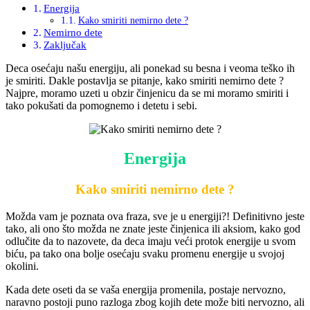
Energija
Kako smiriti nemirno dete ?
Nemirno dete
Zaključak
Deca osećaju našu energiju, ali ponekad su besna i veoma teško ih
je smiriti. Dakle postavlja se pitanje, kako smiriti nemirno dete ?
Najpre, moramo uzeti u obzir činjenicu da se mi moramo smiriti i
tako pokušati da pomognemo i detetu i sebi.
Energija
Kako smiriti nemirno dete ?
Možda vam je poznata ova fraza, sve je u energiji?! Definitivno jeste
tako, ali ono što možda ne znate jeste činjenica ili aksiom, kako god
odlučite da to nazovete, da deca imaju veći protok energije u svom
biću, pa tako ona bolje osećaju svaku promenu energije u svojoj
okolini.
Kada dete oseti da se vaša energija promenila, postaje nervozno,
naravno postoji puno razloga zbog kojih dete može biti nervozno, ali