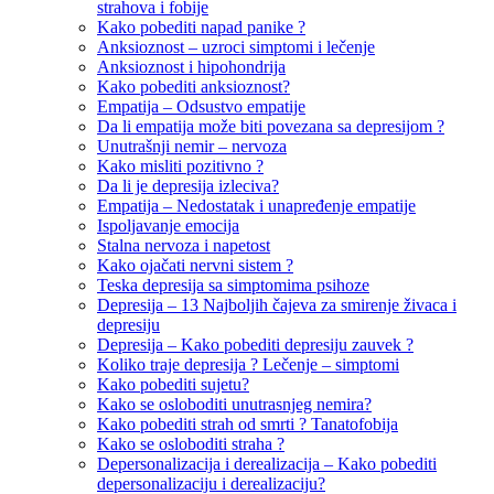
strahova i fobije
Kako pobediti napad panike ?
Anksioznost – uzroci simptomi i lečenje
Anksioznost i hipohondrija
Kako pobediti anksioznost?
Empatija – Odsustvo empatije
Da li empatija može biti povezana sa depresijom ?
Unutrašnji nemir – nervoza
Kako misliti pozitivno ?
Da li je depresija izleciva?
Empatija – Nedostatak i unapređenje empatije
Ispoljavanje emocija
Stalna nervoza i napetost
Kako ojačati nervni sistem ?
Teska depresija sa simptomima psihoze
Depresija – 13 Najboljih čajeva za smirenje živaca i
depresiju
Depresija – Kako pobediti depresiju zauvek ?
Koliko traje depresija ? Lečenje – simptomi
Kako pobediti sujetu?
Kako se osloboditi unutrasnjeg nemira?
Kako pobediti strah od smrti ? Tanatofobija
Kako se osloboditi straha ?
Depersonalizacija i derealizacija – Kako pobediti
depersonalizaciju i derealizaciju?