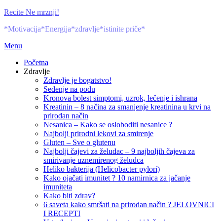
Skip
Recite Ne mrznji!
to
*Motivacija*Energija*zdravlje*istinite priče*
content
Menu
Početna
Zdravlje
Zdravlje je bogatstvo!
Sedenje na podu
Kronova bolest simptomi, uzrok, lečenje i ishrana
Kreatinin – 8 načina za smanjenje kreatinina u krvi na
prirodan način
Nesanica – Kako se osloboditi nesanice ?
Najbolji prirodni lekovi za smirenje
Gluten – Sve o glutenu
Najbolji čajevi za želudac – 9 najboljih čajeva za
smirivanje uznemirenog želudca
Heliko bakterija (Helicobacter pylori)
Kako ojačati imunitet ? 10 namirnica za jačanje
imuniteta
Kako biti zdrav?
6 saveta kako smršati na prirodan način ? JELOVNICI
I RECEPTI