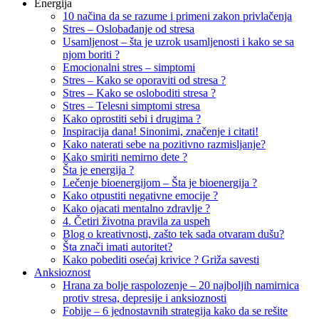
Energija
10 načina da se razume i primeni zakon privlačenja
Stres – Oslobađanje od stresa
Usamljenost – šta je uzrok usamljenosti i kako se sa
njom boriti ?
Emocionalni stres – simptomi
Stres – Kako se oporaviti od stresa ?
Stres – Kako se osloboditi stresa ?
Stres – Telesni simptomi stresa
Kako oprostiti sebi i drugima ?
Inspiracija dana! Sinonimi, značenje i citati!
Kako naterati sebe na pozitivno razmisljanje?
Kako smiriti nemirno dete ?
Šta je energija ?
Lečenje bioenergijom – Šta je bioenergija ?
Kako otpustiti negativne emocije ?
Kako ojacati mentalno zdravlje ?
4. Četiri životna pravila za uspeh
Blog o kreativnosti, zašto tek sada otvaram dušu?
Šta znači imati autoritet?
Kako pobediti osećaj krivice ? Griža savesti
Anksioznost
Hrana za bolje raspolozenje – 20 najboljih namirnica
protiv stresa, depresije i anksioznosti
Fobije – 6 jednostavnih strategija kako da se rešite