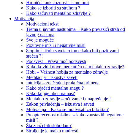
Hronična anksioznost – simptomi
Kako se izboriti sa strahom ?
Kako sačuvati mentalno zdravlje ?
Motivacija
Motivacioni tekst
Trema u javnim nastupima – Kako prevazići strah od
javnog nastupa
Sve je moguće
Pozitivne misli i negativne misli
8 optimističnih saveta o tome kako biti pozitivan i
srećan ?!
Podsvest – Prava moć podsvesti
Kako kovid i nove mere utiču na mentalno zdravlje?
Hobi – Važnost hobija za mentalno zdravlje
Meditacija – iskustva saveti
Intuicija – značenje i praktična primena
Kako ojačati mentalnu snagu ?
Kako knjige uticu na nas?
Mentalno zdravlje – očuvanje i unapređenje !
Zakon privlačenja – iskustva i saveti
Motivacija – Kako se motivisati za bilo šta ?
Preopterećenost mislima – kako zaustaviti negativne
misli ?
Šta znači biti slobodan ?
Strpljenje je majka mudrosti