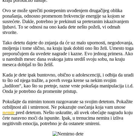
kraju porodično nasilje.
Ovo se može sprečiti postepenim uvođenjem drugačijeg oblika
ponašanja, odnosno promenom frekvencije energije sa kojom se
susrećete. Dakle, potrebno je prekinuti sa preteranim iskazivanjem
ljubavi. To se odnosi na ono kada dete nešto poželi, vi odmah
stvorite.
Tako detetu dajete do znjanja da će uz malo upornosti, negodovanja,
moljenja i tome slično, na kraju ipak dobiti ono što želi. Umesto toga
preporučujem da uvedete nagrade i kazne. Evo jednog primera. Ako
u narednih mesec dana svakoga jutra središ svoju sobu, na kraju
meseca dobijaš to što želiš.
Kada je dete ipak buntovno, obično u adolescenciji, i odbija da uradi
to što od njega tražite, a povrh svega krene sa nekim svojim
„ludilom“, kao što su pretnje, razne vrste pokušaja manipulacija i.t.d.
Onda je potrebno da promenite pristup.
Pokušajte da mirnim tonom razgovarate sa svojim detetom. Pokažite
ozbiljnost ali i smirenost. Ne pokazujte osećanja koja vam unose
nemir
pred detetom. Nešto uskratite, ali uvek obećajte nagradu koju
ćete naravno moći da ispunite. Ipak, u trenucima nemira i izliva
negitivnih emocija, potrebno je da ostanete smireni.