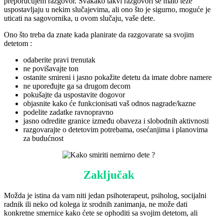
preporučujem razgovor. Svakako takvi razgovori se malo teže
uspostavljaju u nekim slučajevima, ali ono što je sigurno, moguće je
uticati na sagovornika, u ovom slučaju, vaše dete.
Ono što treba da znate kada planirate da razgovarate sa svojim
detetom :
odaberite pravi trenutak
ne povišavajte ton
ostanite smireni i jasno pokažite detetu da imate dobre namere
ne upoređujte ga sa drugom decom
pokušajte da uspostavite dogovor
objasnite kako će funkcionisati vaš odnos nagrade/kazne
podelite zadatke ravnopravno
jasno odredite granice između obaveza i slobodnih aktivnosti
razgovarajte o detetovim potrebama, osećanjima i planovima
za budućnost
Zaključak
Možda je istina da vam niti jedan psihoterapeut, psiholog, socijalni
radnik ili neko od kolega iz srodnih zanimanja, ne može dati
konkretne smernice kako ćete se ophoditi sa svojim detetom, ali