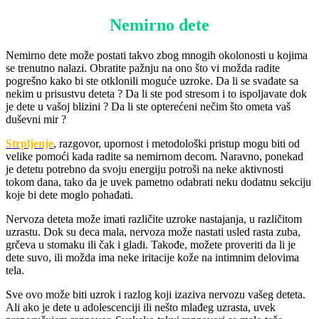
Nemirno dete
Nemirno dete može postati takvo zbog mnogih okolonosti u kojima
se trenutno nalazi. Obratite pažnju na ono što vi možda radite
pogrešno kako bi ste otklonili moguće uzroke. Da li se svađate sa
nekim u prisustvu deteta ? Da li ste pod stresom i to ispoljavate dok
je dete u vašoj blizini ? Da li ste opterećeni nečim što ometa vaš
duševni mir ?
Strpljenje
, razgovor, upornost i metodološki pristup mogu biti od
velike pomoći kada radite sa nemirnom decom. Naravno, ponekad
je detetu potrebno da svoju energiju potroši na neke aktivnosti
tokom dana, tako da je uvek pametno odabrati neku dodatnu sekciju
koje bi dete moglo pohađati.
Nervoza deteta može imati različite uzroke nastajanja, u različitom
uzrastu. Dok su deca mala, nervoza može nastati usled rasta zuba,
grčeva u stomaku ili čak i gladi. Takođe, možete proveriti da li je
dete suvo, ili možda ima neke iritacije kože na intimnim delovima
tela.
Sve ovo može biti uzrok i razlog koji izaziva nervozu vašeg deteta.
Ali ako je dete u adolescenciji ili nešto mlađeg uzrasta, uvek