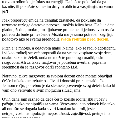
u ovom odlomku je fokus na energiji. Da li ćete pokušati da ga
kaznite, ili pokušate sa nekim drugim oblicima vaspitanja, na vama
je?!
Ipak preporučujem da na trenutak zastanete, da pokušate da
razumete razloge detetove nervoze i možda izliva besa. Da li je dete
gladno, žedno, mokro, ima ljubavne probleme ili jednostavno oseća
potrebu da bude prihvaćeno? Možda mu je samo potreban zagrljaj,
pogotovo ako je svemu predhodila
svađa roditilja pred decom
.
Pitanja je mnogo, a odgovora malo! Naime, ako se radi o adolecentu
i vi kao roditelj ste već propustili da na vreme vaspitate svoje dete,
onako kako ste želeli, onda ne možete puno toga uraditi, osim
razgovora. Ali za takav razgovor je potrebna uvertira, priprema,
spremnost da se razgovor održi spontano i.t.d.
Naravno, takve razgovore sa svojom decom onda morate obavljati
češće i nikako ne trebate osuđivati i donositi prerane zaključke.
Jednom rečju, potrebno je da steknete poverenje svog deteta kako bi
vam ono verovalo u svim mogućim situacijama.
Ovih dana sam saznao da deca često koriste roditeljsku ljubav i
pažnju, i tako manipulišu sa vama. Verovatno je to oduvek bilo tako,
ali ono što se događa kada stvari izmaknu kontroli, jeste
netrpeljivost, manipulacija, neposlušnost, zajedljivost, pretnje i na