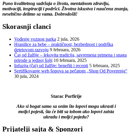
Puno kvalitetnog sadržaja o životu, mentalnom zdravlju,
motivaciji, inspiraciji i podršci. Životna iskustva i naučena znanja,
nesebično delimo sa vama. Dobrodošli!
Skorasnji clanci
Vođenje voznog parka
2 jula, 2026
Hranilice za bebe – praktičnost, bezbednost i podrška
detetovom razvoju
9 februara, 2026
Čaj od žalfije – lekovita tradicija, savremena primena i snaga
prirode u jednoj šolji
10 februara, 2025
Infuzija (čaj) od žalfije: benefiti i recepti
5 februara, 2025
Sertifikovanje web šopova sa pečatom „Shop Od Poverenja“
30 jula, 2024
Starac Porfirije
Ako si bogat samo sa onim što lopovi mogu ukrasti i
moljci pojesti, šta će biti sa tobom ako lopovi zaista
ukradu i moljci pojedu?
Prijatelji sajta & Sponzori