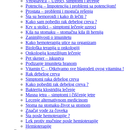
Vrtoglavica – Uzroci, simptomi i lečenje
Potencija – Impotencija i problemi sa potencijom!
Prostata – problemi i moguća rešenja
Šta su hemoroidi i kako ih lečiti ?
Kako sam pobedio rak debelog creva ?
Krv u stolici – simptomi lečenje uzroci
Kila na stomaku – stomačna kila ili hernija
Zanimljivosti o imunitetu
Kako hemoterapija utice na organizam
Biološka terapija u onkologiji
Onkologija konzilijum lečenje
Pet skener – iskustva
Podizanje imuniteta hranom
Vitamin C – Otkrivamo sve blagodeti ovog vitamina !
Rak debelog creva
Simptomi raka debelog creva
Kako pobediti rak debelog creva ?
Bakterija klostridija lečenje
Masna jetra – simptomi i čišćenje jetre
Lecenje alternativnom medicinom
Stoma na stomaku-život sa stomom
Značaj vode za čoveka
Šta posle hemoterapije ?
Lek protiv mučnine posle hemioterapije
Hemioterapije