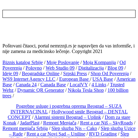
Poštovani čitaoci, portal nemrznji.rs je napravljen da vas informiše, i
nije zamena za medicinsko lečenje. Copyright 2021
Biznis katalog Srbije
/
Moje Poslovanje
/
Moja Kompanija
/
Od
Poverenja
/
Polovno
/
Web Studio 09
/
Digitalizacija
/
Blog 09
/
Ideje 09
/
Beogradske Online
/
Srpski Press
/
Shop Od Poverenja
/
WS9 Internet Agency LLC
/
European Base
/
USA Base
/
American
Base
/
Canada 24
/
Canada Base
/
LocalVY
/
4 Links
/
Trusted
Webz
/
Dynamic QR Generator
/
Nikola Tesla Shop
/
100 billion
trees
/
Pogrebne usluge i pogrebna oprema Beograd – SUZA
INTERNACINAL
/
Hollywood smile Beograd – DENTAL
CONCEPT
/
Alarmni sistemi Beograd – Uplink
/
Dom za stare
Konak
/
JadarPlast
/
Remont Menjača
/
Rent a car Niš – SkyRoads
/
Remont menjača Srbija
/
Slep sluzba Nis – Cako
/
Slep sluzba Uzice
– Rade
/
Rent a car Novi Sad – Uniline
/
RVD Grading
/
Šlep