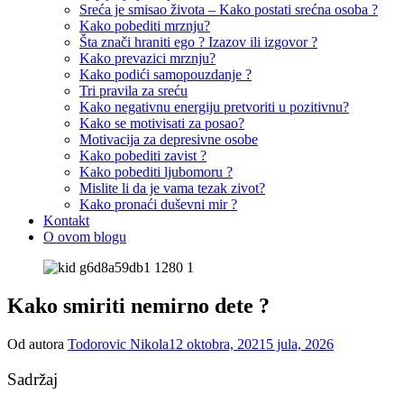
Sreća je smisao života – Kako postati srećna osoba ?
Kako pobediti mrznju?
Šta znači hraniti ego ? Izazov ili izgovor ?
Kako prevazici mrznju?
Kako podići samopouzdanje ?
Tri pravila za sreću
Kako negativnu energiju pretvoriti u pozitivnu?
Kako se motivisati za posao?
Motivacija za depresivne osobe
Kako pobediti zavist ?
Kako pobediti ljubomoru ?
Mislite li da je vama tezak zivot?
Kako pronaći duševni mir ?
Kontakt
O ovom blogu
Kako smiriti nemirno dete ?
Posted
Od autora
Todorovic Nikola
12 oktobra, 2021
5 jula, 2026
on
Sadržaj