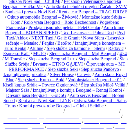
Služba Novi Sad – Chill Mi
/
Pet shop i Veterinarska apoteka
Beograd – Vučko Vet
/
Auto škola i tehnički pregled Čačak – SVIV
/
Sanitetski prevoz Novi Sad
/
Rent a car Beograd – TRAG DRIVE
/
Otkup automobila Beograd – Živković
/
Montažne kuće Srbija –
Dom
/
Rolo vrata Beograd – Rolo Bezbednost
/
Pogrebeno
Francuska
/
Prodaja i isporuka peleta – Pelet Centar
/
Auto klime
Beograd – BOBAN SPEED
/
Taxi Leskovac – Palma Taxi
/
Prvi
Taxi
/
Aldox
/
NEXT Taxi
/
Gajić Granit
/
Nova Sfera
/
Lasersko
sečenje – Metalac
/
Feniks
/
BeoPro
/
Iznajmjlivanje kontejnera –
Euro Rental
/
Aluline
/
Šlep služba za kamione – Stemi
/
Radovic
/
Espresso Kafa
/
MUJO
/
Slep sluzba Beograd – Moj Beograd
/
4×4
/
M Transfer
/
Slep sluzba Beograd Lux
/
Slep sluzba Beograd
/
Šlep
Službe Srbija
/
Brvnare – ETNO GAJEVI
/
Čipovanje auta – MT
PERFORMANCE
/
Slep sluzba Šeki
/
Slep sluzba Pančevo
/
Iznajmljivanje prikolica
/
Silver House
/
Carevic
/
Auto skola Royal
Blue
/
Slep sluzba Ruma – Boki
/
Vodoinstalater Beograd – 011
/
Kiseli kupus Srbija – Povrće Ognjenović
/
Šlep služba Miloš Veliki
/
Majstor Saša
/
Iznajmjlivanje kombija Beograd – Rentaj Kombi
/
Dresura pasa Beograd – GoDoG
/
Auto servis Beograd – Boban
Speed
/
Rent a car Novi Sad – LINE
/
Odvoz šuta Beograd – Salus
Trans
/
Kombi prevoz robe Beograd – Global Selidbe
/
Kolica za
bebe Beograd – Happy Kids
/
Auto škola Beograd – FEST
/
Hemijsko čišćenje i perionica veša Beograd – FEST Cleaners
/
Prirodni kamen Beograd – Mimaros Stone
/
Solarni paneli Beograd
– Solar Energy Lazić
/
Bend za svadbe i proslave Beograd
/
Limo