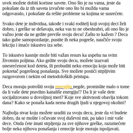
uvek možete dobiti korisne savete. Ono što je na vama, jeste da
pokušate da iz tih saveta izvučete ono što bi možda vama
odgovaralo, i pokušate da rešite probleme sa kojima se susrećete.
Svako dete je individua, takođe i svaki roditelj koji svojoj deci želi
dobro, i greške se dešavaju, neka vas to ne obeshrabri, ali ono što je
važno jeste da ne grdite previše svoju decu! Zašto to kažem ? Deca
tako gube samopozdanje, pustite ih neka pogreše, naučiće svoju
lekciju i imaće iskustvo iza sebe.
To iskustvo kasnije može biti važan resurs ka uspehu na svim
životnim poljima. Ako grdite svoju decu, možete izazvati
unesrećenost kod deteta, ili probuditi neku emociju koja može biti
pokretač pogrešnog ponašanja. Sve možete postići strpljivim
razgovorom i nekim od metodoloških pristupa.
Deca moraju potrošiti svoju
energiju
negde, promislite malo o tome
da li vaše dete pravilno kanališe energiju!? Da li je vaše dete
socijalizovano u dovoljnoj meri? Koje sve aktivnosti obavlja tokom
dana? Kako se ponaša kada nema drugih ljudi u njegovoj okolini?
Najbolja stvar koju možete uraditi za svoju decu, jeste da vi budete
dobro, da se molite i očuvate svoj duševni mir, pa tako i mir vaše
dece. Onda ćete imati strpljenja za sve njihove greške, razumećete
bolje neka njihova ponašanja i emocije koje moraju ispoljavati.