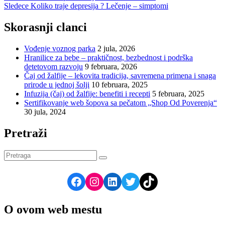
Sledece
Koliko traje depresija ? Lečenje – simptomi
članka
Skorasnji clanci
Vođenje voznog parka
2 jula, 2026
Hranilice za bebe – praktičnost, bezbednost i podrška
detetovom razvoju
9 februara, 2026
Čaj od žalfije – lekovita tradicija, savremena primena i snaga
prirode u jednoj šolji
10 februara, 2025
Infuzija (čaj) od žalfije: benefiti i recepti
5 februara, 2025
Sertifikovanje web šopova sa pečatom „Shop Od Poverenja“
30 jula, 2024
Pretraži
Search
Search
for:
Facebook
Instagram
LinkedIn
Twitter
TikTok
O ovom web mestu