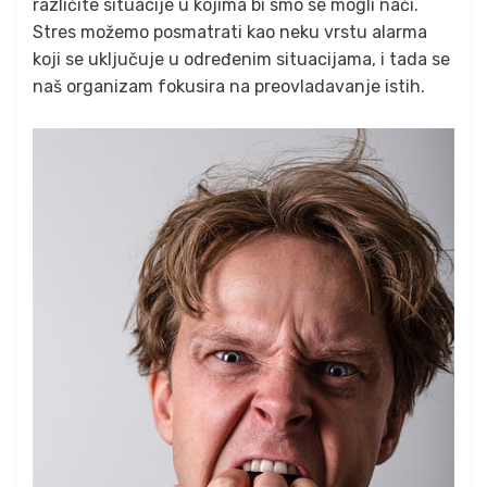
različite situacije u kojima bi smo se mogli naći.
Stres možemo posmatrati kao neku vrstu alarma
koji se uključuje u određenim situacijama, i tada se
naš organizam fokusira na preovladavanje istih.