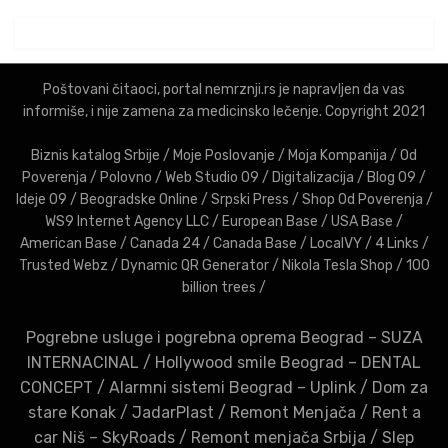
Poštovani čitaoci, portal nemrznji.rs je napravljen da vas
informiše, i nije zamena za medicinsko lečenje. Copyright 2021
Biznis katalog Srbije
/
Moje Poslovanje
/
Moja Kompanija
/
Od
Poverenja
/
Polovno
/
Web Studio 09
/
Digitalizacija
/
Blog 09
/
Ideje 09
/
Beogradske Online
/
Srpski Press
/
Shop Od Poverenja
/
WS9 Internet Agency LLC
/
European Base
/
USA Base
/
American Base
/
Canada 24
/
Canada Base
/
LocalVY
/
4 Links
/
Trusted Webz
/
Dynamic QR Generator
/
Nikola Tesla Shop
/
100
billion trees
/
Pogrebne usluge i pogrebna oprema Beograd – SUZA
INTERNACINAL
/
Hollywood smile Beograd – DENTAL
CONCEPT
/
Alarmni sistemi Beograd – Uplink
/
Dom za
stare Konak
/
JadarPlast
/
Remont Menjača
/
Rent a
car Niš – SkyRoads
/
Remont menjača Srbija
/
Slep