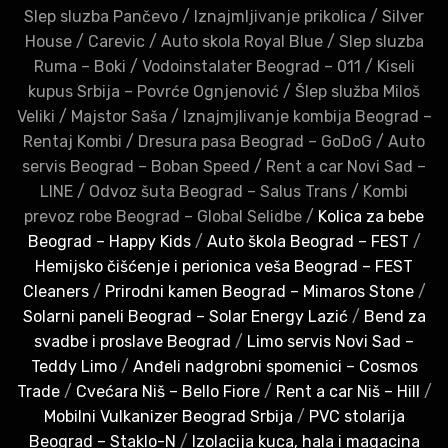
Slep sluzba Pančevo
/
Iznajmljivanje prikolica
/
Silver
House
/
Carevic
/
Auto skola Royal Blue
/
Slep sluzba
Ruma – Boki
/
Vodoinstalater Beograd – 011
/
Kiseli
kupus Srbija – Povrće Ognjenović
/
Šlep služba Miloš
Veliki
/
Majstor Saša
/
Iznajmjlivanje kombija Beograd –
Rentaj Kombi
/
Dresura pasa Beograd – GoDoG
/
Auto
servis Beograd – Boban Speed
/
Rent a car Novi Sad –
LINE
/
Odvoz šuta Beograd – Salus Trans
/
Kombi
prevoz robe Beograd – Global Selidbe
/
Kolica za bebe
Beograd – Happy Kids
/
Auto škola Beograd – FEST
/
Hemijsko čišćenje i perionica veša Beograd – FEST
Cleaners
/
Prirodni kamen Beograd – Mimaros Stone
/
Solarni paneli Beograd – Solar Energy Lazić
/
Bend za
svadbe i proslave Beograd
/
Limo servis Novi Sad –
Teddy Limo
/
Anđeli nadgrobni spomenici – Cosmos
Trade
/
Cvećara Niš – Bello Fiore
/
Rent a car Niš – Hill
/
Mobilni Vulkanizer Beograd Srbija
/
PVC stolarija
Beograd – Staklo-N
/
Izolacija kuca, hala i magacina