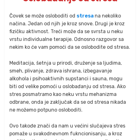
Čovek se može osloboditi od
stresa
na nekoliko
načina. Jedan od njih je kroz snove. Drugi je kroz
fizičku aktivnost. Treći može da se svrsta u neku
vrstu individualne terapije. Odnosno razgovor sa
nekim ko će vam pomoći da se oslobodite od stresa.
Meditacija, šetnja u prirodi, druženje sa ljudima,
smeh, plivanje, zdrava ishrana, izbegavanje
alkohola i psihoaktivnih supstanci i sauna, mogu
biti od velike pomoći u oslobađanju od stresa. Ako
stres posmatramo kao neku vrstu mehanizma
odbrane, onda je zaključak da se od stresa nikada
ne možemo potpuno osloboditi.
Ovo takođe znači da nam u većini slučajeva stres
pomaže u svakodnevnom fukncionisanju, a kroz