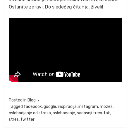
Ostanite zdravi. Do sledećeg čitanja, živeli!
Posted in
Blog
Tagged
facebook
,
google
,
inspiracija
,
instagram
,
mozes
,
oslobadjanje od stresa
,
oslobađanje
,
sadasnji trenutak
,
stres
,
twitter