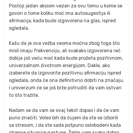
Postoji jedan aksiom vezan za ovu temu u kome se
govori o tome koliku moć ima autosugestija ili
afirmacija, kada bude izgovorena na glas, ispred
ogledala.
Kažu da je ova vežba veoma moćna zbog toga što
misli imaju frekvenciju, ali svakako izgovorena reč
dobija još veću moć kada bude prožeta pozitivnom,
univerzalnom životnom energijom. Dakle, ako
izaberete da izgovorite pozitivnu afirmaciju ispred
ogledala, onda će ona definitivno dobiti na značaju,
i univerzum će se još brže potruditi da vam ostvari
to što tražite.
Nadam se da vam se ovaj tekst dopao i da će vam
puno značiti. Voleo bih da čujem da ste se izborili
sa stresom, i da ste sada potpuno oslobođeni kada
stresne situacije nastupe. Želim vam svako dobro.