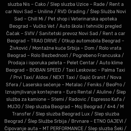
sluzba Nis – Cako
/
Slep sluzba Uzice – Rade
/
Rent a
car Novi Sad – Uniline
/
RVD Grading
/
Šlep Služba Novi
Sad – Chill Mi
/
Pet shop i Veterinarska apoteka
Beograd – Vučko Vet
/
Auto škola i tehnički pregled
Čačak – SVIV
/
Sanitetski prevoz Novi Sad
/
Rent a car
Beograd – TRAG DRIVE
/
Otkup automobila Beograd –
Živković
/
Montažne kuće Srbija – Dom
/
Rolo vrata
Beograd – Rolo Bezbednost
/
Pogrebeno Francuska
/
Prodaja i isporuka peleta – Pelet Centar
/
Auto klime
Beograd – BOBAN SPEED
/
Taxi Leskovac – Palma Taxi
/
Prvi Taxi
/
Aldox
/
NEXT Taxi
/
Gajić Granit
/
Nova
Sfera
/
Lasersko sečenje – Metalac
/
Feniks
/
BeoPro
/
Iznajmjlivanje kontejnera – Euro Rental
/
Aluline
/
Šlep
služba za kamione – Stemi
/
Radovic
/
Espresso Kafa
/
MUJO
/
Slep sluzba Beograd – Moj Beograd
/
4×4
/
M
Transfer
/
Slep sluzba Beograd Lux
/
Slep sluzba
Beograd
/
Šlep Službe Srbija
/
Brvnare – ETNO GAJEVI
/
Čipovanje auta – MT PERFORMANCE
/
Slep sluzba Šeki
/