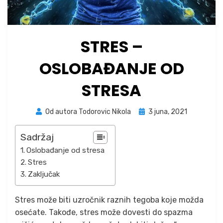
STRES –
OSLOBAĐANJE OD
STRESA
Posted
Od autora
Todorovic Nikola
3 juna, 2021
on
Sadržaj
Oslobađanje od stresa
Stres
Zaključak
Stres može biti uzročnik raznih tegoba koje možda
osećate. Takođe, stres može dovesti do spazma