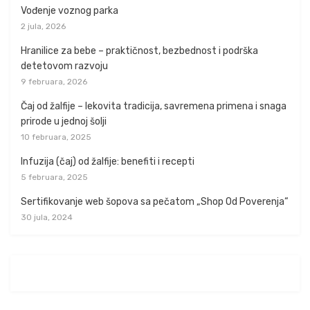
Vođenje voznog parka
2 jula, 2026
Hranilice za bebe – praktičnost, bezbednost i podrška
detetovom razvoju
9 februara, 2026
Čaj od žalfije – lekovita tradicija, savremena primena i snaga
prirode u jednoj šolji
10 februara, 2025
Infuzija (čaj) od žalfije: benefiti i recepti
5 februara, 2025
Sertifikovanje web šopova sa pečatom „Shop Od Poverenja“
30 jula, 2024