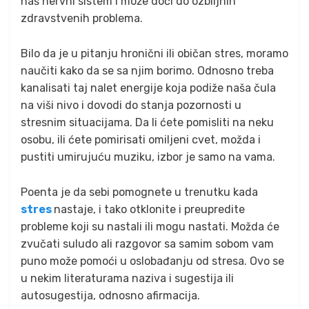
naš nervni sistem i može doći do ozbiljnih
zdravstvenih problema.
Bilo da je u pitanju hronični ili običan stres, moramo
naučiti kako da se sa njim borimo. Odnosno treba
kanalisati taj nalet energije koja podiže naša čula
na viši nivo i dovodi do stanja pozornosti u
stresnim situacijama. Da li ćete pomisliti na neku
osobu, ili ćete pomirisati omiljeni cvet, možda i
pustiti umirujuću muziku, izbor je samo na vama.
Poenta je da sebi pomognete u trenutku kada
stres
nastaje, i tako otklonite i preupredite
probleme koji su nastali ili mogu nastati. Možda će
zvučati suludo ali razgovor sa samim sobom vam
puno može pomoći u oslobađanju od stresa. Ovo se
u nekim literaturama naziva i sugestija ili
autosugestija, odnosno afirmacija.