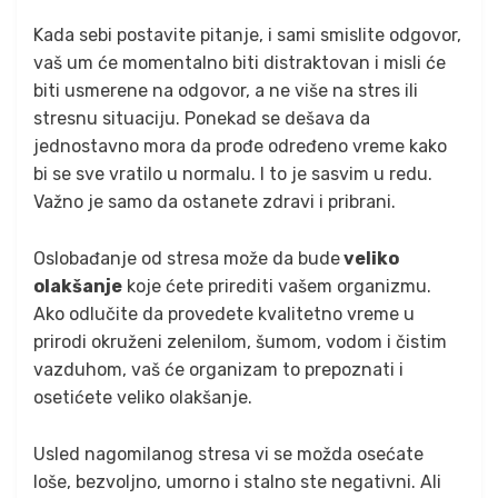
Kada sebi postavite pitanje, i sami smislite odgovor,
vaš um će momentalno biti distraktovan i misli će
biti usmerene na odgovor, a ne više na stres ili
stresnu situaciju. Ponekad se dešava da
jednostavno mora da prođe određeno vreme kako
bi se sve vratilo u normalu. I to je sasvim u redu.
Važno je samo da ostanete zdravi i pribrani.
Oslobađanje od stresa može da bude
veliko
olakšanje
koje ćete prirediti vašem organizmu.
Ako odlučite da provedete kvalitetno vreme u
prirodi okruženi zelenilom, šumom, vodom i čistim
vazduhom, vaš će organizam to prepoznati i
osetićete veliko olakšanje.
Usled nagomilanog stresa vi se možda osećate
loše, bezvoljno, umorno i stalno ste negativni. Ali