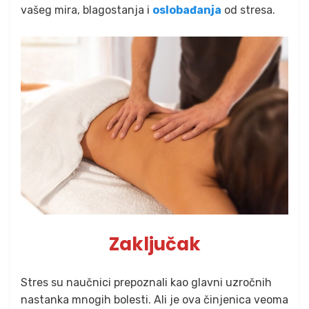
vašeg mira, blagostanja i
oslobađanja
od stresa.
Zaključak
Stres su naučnici prepoznali kao glavni uzročnih
nastanka mnogih bolesti. Ali je ova činjenica veoma