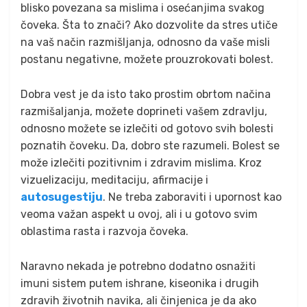
blisko povezana sa mislima i osećanjima svakog
čoveka. Šta to znači? Ako dozvolite da stres utiče
na vaš način razmišljanja, odnosno da vaše misli
postanu negativne, možete prouzrokovati bolest.
Dobra vest je da isto tako prostim obrtom načina
razmišaljanja, možete doprineti vašem zdravlju,
odnosno možete se izlečiti od gotovo svih bolesti
poznatih čoveku. Da, dobro ste razumeli. Bolest se
može izlečiti pozitivnim i zdravim mislima. Kroz
vizuelizaciju, meditaciju, afirmacije i
autosugestiju
. Ne treba zaboraviti i upornost kao
veoma važan aspekt u ovoj, ali i u gotovo svim
oblastima rasta i razvoja čoveka.
Naravno nekada je potrebno dodatno osnažiti
imuni sistem putem ishrane, kiseonika i drugih
zdravih životnih navika, ali činjenica je da ako