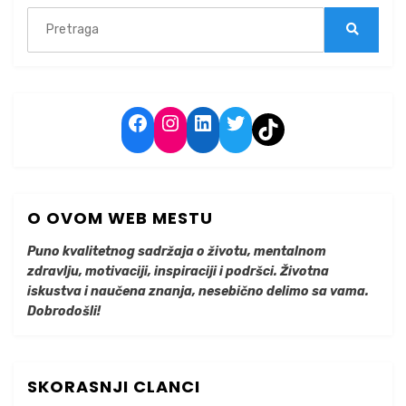
Search
for:
Search
Facebook
Instagram
LinkedIn
Twitter
TikTok
O OVOM WEB MESTU
Puno kvalitetnog sadržaja o životu, mentalnom
zdravlju, motivaciji, inspiraciji i podršci. Životna
iskustva i naučena znanja, nesebično delimo sa vama.
Dobrodošli!
SKORASNJI CLANCI