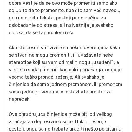
dobra vest je da se ovo može promeniti samo ako
odlučite da to promenite. Kao što sam već naveo u
gornjem delu teksta, postoji puno načina za
oslobađanje od stresa, ali najvažnija je svakako
odluka, da se taj problem reši.
Ako ste pesimisti i živite sa nekim uverenjima kako
se stvari ne mogu promeniti, ili uvažavate neke
stereotipe koji su vam od malih nogu „usađeni“ , a
vi ste to sada primenili kao oblik ponašanja, onda je
veoma teško pronaći rešenje. Ali svakako je
činjenica da samo jednom promenom, ili promenom
samo jednog uverenja, vi ostavljate prostor za
napredak.
Ova ohrabrujuća činjenica može biti od velikog
značaja za depresivne osobe. Dakle, rešenje
postoji, onda samo trebate uraditi nešto po pitanju