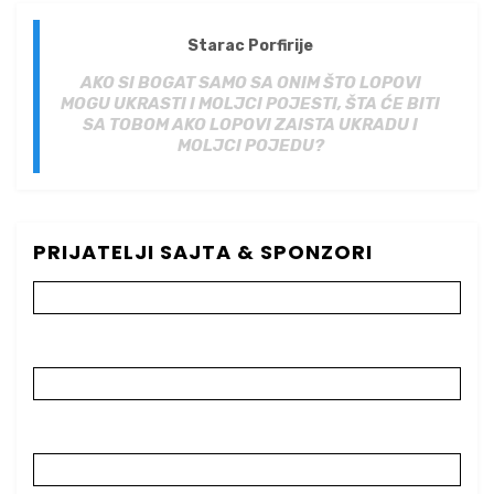
Starac Porfirije
AKO SI BOGAT SAMO SA ONIM ŠTO LOPOVI
MOGU UKRASTI I MOLJCI POJESTI, ŠTA ĆE BITI
SA TOBOM AKO LOPOVI ZAISTA UKRADU I
MOLJCI POJEDU?
PRIJATELJI SAJTA & SPONZORI