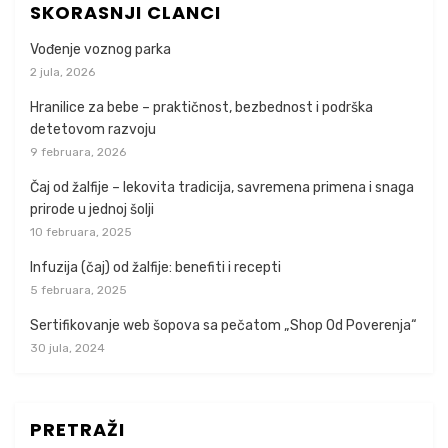
SKORASNJI CLANCI
Vođenje voznog parka
2 jula, 2026
Hranilice za bebe – praktičnost, bezbednost i podrška
detetovom razvoju
9 februara, 2026
Čaj od žalfije – lekovita tradicija, savremena primena i snaga
prirode u jednoj šolji
10 februara, 2025
Infuzija (čaj) od žalfije: benefiti i recepti
5 februara, 2025
Sertifikovanje web šopova sa pečatom „Shop Od Poverenja“
30 jula, 2024
PRETRAŽI