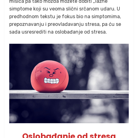
mišića pa tako možda možete dobiti „lažne“
simptome koji su veoma slični srčanom udaru. U
predhodnom tekstu je fokus bio na simptomima,
prepoznavanju i preovladavanju stresa, pa ću se
sada usresrediti na oslobađanje od stresa.
Oslobađanje od stresa