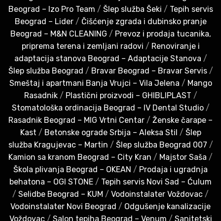
Beograd – Izo Pro Team
/
Šlep služba Šeki
/
Tepih servis
Beograd – Lider
/
Čišćenje zgrada i dubinsko pranje
Beograd – M&N CLEANING
/
Prevoz i prodaja tucanika,
priprema terena i zemljani radovi
/
Renoviranje i
adaptacija stanova Beograd – Adaptacije Stanova
/
Šlep služba Beograd
/
Bravar Beograd – Bravar Servis
/
Smeštaj i apartmani Banja Vrujci – Vila Jelena
/
Mango
Rasadnik
/
Plastični proizvodi – GHIBLIPLAST
/
Stomatološka ordinacija Beograd – IV Dental Studio
/
Rasadnik Beograd – MIG Vrtni Centar
/
Ženske čarape –
Kast
/
Betonske ograde Srbija – Aleksa Stil
/
Šlep
služba Kragujevac – Martin
/
Šlep služba Beograd 007
/
Kamion sa kranom Beograd – City Kran
/
Majstor Saša
/
Škola plivanja Beograd – OKEAN
/
Prodaja i ugradnja
behatona – OGI STONE
/
Tepih servis Novi Sad – Ćulum
/
Selidbe Beograd – KUM
/
Vodoinstalater Voždovac
/
Vodoinstalater Novi Beograd
/
Odgušenje kanalizacije
Voždovac
/
Salon tepiha Beograd – Venum
/
Sanitetski