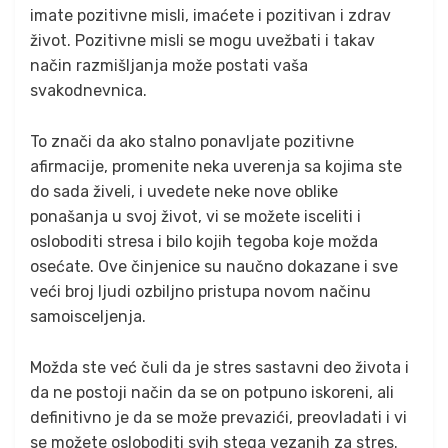
imate pozitivne misli, imaćete i pozitivan i zdrav
život. Pozitivne misli se mogu uvežbati i takav
način razmišljanja može postati vaša
svakodnevnica.
To znači da ako stalno ponavljate pozitivne
afirmacije, promenite neka uverenja sa kojima ste
do sada živeli, i uvedete neke nove oblike
ponašanja u svoj život, vi se možete isceliti i
osloboditi stresa i bilo kojih tegoba koje možda
osećate. Ove činjenice su naučno dokazane i sve
veći broj ljudi ozbiljno pristupa novom načinu
samoisceljenja.
Možda ste već čuli da je stres sastavni deo života i
da ne postoji način da se on potpuno iskoreni, ali
definitivno je da se može prevazići, preovladati i vi
se možete osloboditi svih stega vezanih za stres.