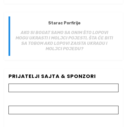
Starac Porfirije
AKO SI BOGAT SAMO SA ONIM ŠTO LOPOVI
MOGU UKRASTI I MOLJCI POJESTI, ŠTA ĆE BITI
SA TOBOM AKO LOPOVI ZAISTA UKRADU I
MOLJCI POJEDU?
PRIJATELJI SAJTA & SPONZORI