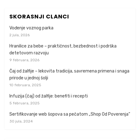
SKORASNJI CLANCI
Vođenje voznog parka
2 jula, 2026
Hranilice za bebe – praktičnost, bezbednost i podrška
detetovom razvoju
9 februara, 2026
Čaj od žalfije – lekovita tradicija, savremena primena i snaga
prirode u jednoj šolji
10 februara, 2025
Infuzija (čaj) od žalfije: benefiti i recepti
5 februara, 2025
Sertifikovanje web šopova sa pečatom „Shop Od Poverenja“
30 jula, 2024