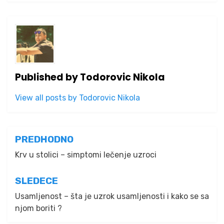
Published by
Todorovic Nikola
View all posts by Todorovic Nikola
Kretanje
PREDHODNO
članka
Krv u stolici – simptomi lečenje uzroci
SLEDECE
Usamljenost – šta je uzrok usamljenosti i kako se sa
njom boriti ?