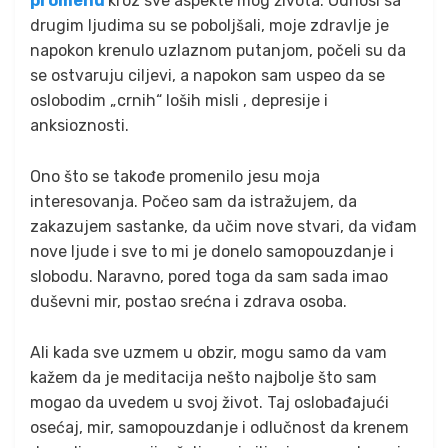
promenu
kroz sve aspekte mog života. Odnosi sa
drugim ljudima su se poboljšali, moje zdravlje je
napokon krenulo uzlaznom putanjom, počeli su da
se ostvaruju ciljevi, a napokon sam uspeo da se
oslobodim „crnih“ loših misli , depresije i
anksioznosti.
Ono što se takođe promenilo jesu moja
interesovanja. Počeo sam da istražujem, da
zakazujem sastanke, da učim nove stvari, da viđam
nove ljude i sve to mi je donelo samopouzdanje i
slobodu. Naravno, pored toga da sam sada imao
duševni mir, postao srećna i zdrava osoba.
Ali kada sve uzmem u obzir, mogu samo da vam
kažem da je meditacija nešto najbolje što sam
mogao da uvedem u svoj život. Taj oslobađajući
osećaj, mir, samopouzdanje i odlučnost da krenem