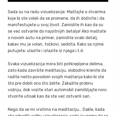
Sada su na redu vizuelizacije. Maštajte o stvarima
koje bi ste voleli da se promene, da ih doživite i da
manifestujete u svoj život. Zamislite ih kao da su
se već ostvarile do najsitnijih detalja! Ako maštate
o novom autu na primer, zamislite svaki detalj,
kakav mu je volan, točkovi, sedišta. Kako sa njime
putujete, ulazite i izlazite iz njega i.t.d.
Svaka vizuelizacija mora biti potkrepljena delima,
zato kada završite meditaciju, slobodno krenite da
radite nešto povodom svojih maštanja kako bi ste
što pre dobili ono što želite. Zakažite probnu
vožnju, dok vozite stari automobil zamilšljajte novi,
stvorite utisak kao da ste već ostvarili san.
Nego da se mi vratimo na meditaciju… Dakle, kada
ste odradili vežbu vizuelizacije, sada je vreme da se