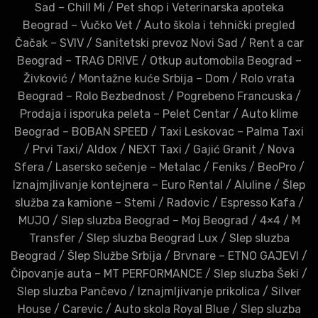
Sad – Chill Mi
/
Pet shop i Veterinarska apoteka
Beograd – Vučko Vet
/
Auto škola i tehnički pregled
Čačak – SVIV
/
Sanitetski prevoz Novi Sad
/
Rent a car
Beograd – TRAG DRIVE
/
Otkup automobila Beograd –
Živković
/
Montažne kuće Srbija – Dom
/
Rolo vrata
Beograd – Rolo Bezbednost
/
Pogrebeno Francuska
/
Prodaja i isporuka peleta – Pelet Centar
/
Auto klime
Beograd – BOBAN SPEED
/
Taxi Leskovac – Palma Taxi
/
Prvi Taxi
/
Aldox
/
NEXT Taxi
/
Gajić Granit
/
Nova
Sfera
/
Lasersko sečenje – Metalac
/
Feniks
/
BeoPro
/
Iznajmjlivanje kontejnera – Euro Rental
/
Aluline
/
Šlep
služba za kamione – Stemi
/
Radovic
/
Espresso Kafa
/
MUJO
/
Slep sluzba Beograd – Moj Beograd
/
4×4
/
M
Transfer
/
Slep sluzba Beograd Lux
/
Slep sluzba
Beograd
/
Šlep Službe Srbija
/
Brvnare – ETNO GAJEVI
/
Čipovanje auta – MT PERFORMANCE
/
Slep sluzba Šeki
/
Slep sluzba Pančevo
/
Iznajmljivanje prikolica
/
Silver
House
/
Carevic
/
Auto skola Royal Blue
/
Slep sluzba