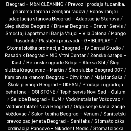
Beograd – M&N CLEANING
/
Prevoz i prodaja tucanika,
priprema terena i zemljani radovi
/
Renoviranje i
adaptacija stanova Beograd – Adaptacije Stanova
/
Šlep služba Beograd
/
Bravar Beograd – Bravar Servis
/
Smeštaj i apartmani Banja Vrujci – Vila Jelena
/
Mango
Rasadnik
/
Plastični proizvodi – GHIBLIPLAST
/
Stomatološka ordinacija Beograd – IV Dental Studio
/
Rasadnik Beograd – MIG Vrtni Centar
/
Ženske čarape –
Kast
/
Betonske ograde Srbija – Aleksa Stil
/
Šlep
služba Kragujevac – Martin
/
Šlep služba Beograd 007
/
Kamion sa kranom Beograd – City Kran
/
Majstor Saša
/
Škola plivanja Beograd – OKEAN
/
Prodaja i ugradnja
behatona – OGI STONE
/
Tepih servis Novi Sad – Ćulum
/
Selidbe Beograd – KUM
/
Vodoinstalater Voždovac
/
Vodoinstalater Novi Beograd
/
Odgušenje kanalizacije
Voždovac
/
Salon tepiha Beograd – Venum
/
Sanitetski
prevoz pacijenata Beograd – Sanitaks
/
Stomatološka
ordinacija Pančevo – Nikodent Medic
/
Stomatološka