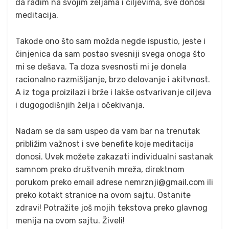
da radim na svojim željama i ciljevima, sve donosi
meditacija.
Takođe ono što sam možda negde ispustio, jeste i
činjenica da sam postao svesniji svega onoga što
mi se dešava. Ta doza svesnosti mi je donela
racionalno razmišljanje, brzo delovanje i akitvnost.
A iz toga proizilazi i brže i lakše ostvarivanje ciljeva
i dugogodišnjih želja i očekivanja.
Nadam se da sam uspeo da vam bar na trenutak
približim važnost i sve benefite koje meditacija
donosi. Uvek možete zakazati individualni sastanak
samnom preko društvenih mreža, direktnom
porukom preko email adrese nemrznji@gmail.com ili
preko kotakt stranice na ovom sajtu. Ostanite
zdravi! Potražite još mojih tekstova preko glavnog
menija na ovom sajtu. Živeli!