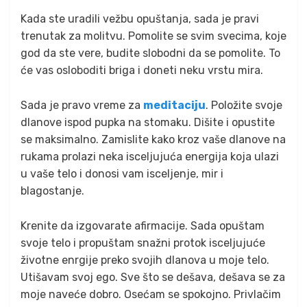
Kada ste uradili vežbu opuštanja, sada je pravi
trenutak za molitvu. Pomolite se svim svecima, koje
god da ste vere, budite slobodni da se pomolite. To
će vas osloboditi briga i doneti neku vrstu mira.
Sada je pravo vreme za
meditaciju
. Položite svoje
dlanove ispod pupka na stomaku. Dišite i opustite
se maksimalno. Zamislite kako kroz vaše dlanove na
rukama prolazi neka isceljujuća energija koja ulazi
u vaše telo i donosi vam isceljenje, mir i
blagostanje.
Krenite da izgovarate afirmacije. Sada opuštam
svoje telo i propuštam snažni protok isceljujuće
životne enrgije preko svojih dlanova u moje telo.
Utišavam svoj ego. Sve što se dešava, dešava se za
moje naveće dobro. Osećam se spokojno. Privlačim