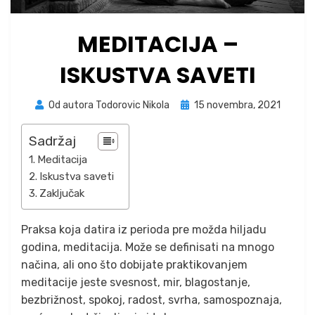
MEDITACIJA –
ISKUSTVA SAVETI
Posted
Od autora
Todorovic Nikola
15 novembra, 2021
on
Sadržaj
Meditacija
Iskustva saveti
Zaključak
Praksa koja datira iz perioda pre možda hiljadu
godina, meditacija. Može se definisati na mnogo
načina, ali ono što dobijate praktikovanjem
meditacije jeste svesnost, mir, blagostanje,
bezbrižnost, spokoj, radost, svrha, samospoznaja,