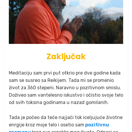
Zaključak
Meditaciju sam prvi put otkrio pre dve godine kada
sam se susreo sa Reikijem. Tada mi se promenio
život za 360 stepeni. Naravno u pozitivnom smislu.
Doživeo sam vantelesno iskustvo i očistio svoje telo
od svih toksina godinama u nazad gomilanih.
Tada je počeo da teče najjači tok iceljujuće životne
enrgije kroz moje telo i osetio sam
pozitivnu