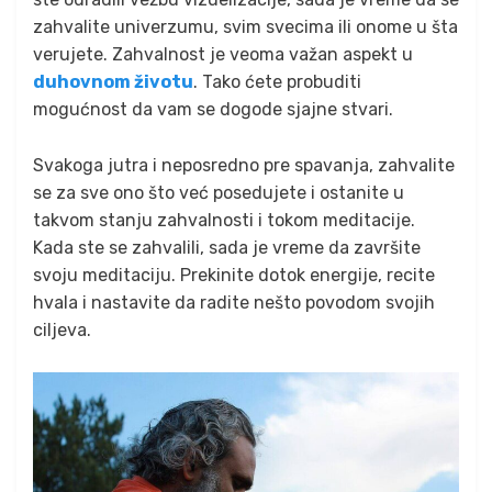
zahvalite univerzumu, svim svecima ili onome u šta
verujete. Zahvalnost je veoma važan aspekt u
duhovnom životu
. Tako ćete probuditi
mogućnost da vam se dogode sjajne stvari.
Svakoga jutra i neposredno pre spavanja, zahvalite
se za sve ono što već posedujete i ostanite u
takvom stanju zahvalnosti i tokom meditacije.
Kada ste se zahvalili, sada je vreme da završite
svoju meditaciju. Prekinite dotok energije, recite
hvala i nastavite da radite nešto povodom svojih
ciljeva.