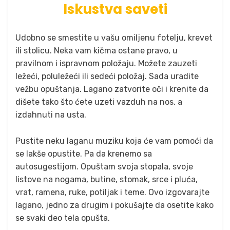
Iskustva saveti
Udobno se smestite u vašu omiljenu fotelju, krevet
ili stolicu. Neka vam kičma ostane pravo, u
pravilnom i ispravnom položaju. Možete zauzeti
ležeći, poluležeći ili sedeći položaj. Sada uradite
vežbu opuštanja. Lagano zatvorite oči i krenite da
dišete tako što ćete uzeti vazduh na nos, a
izdahnuti na usta.
Pustite neku laganu muziku koja će vam pomoći da
se lakše opustite. Pa da krenemo sa
autosugestijom. Opuštam svoja stopala, svoje
listove na nogama, butine, stomak, srce i pluća,
vrat, ramena, ruke, potiljak i teme. Ovo izgovarajte
lagano, jedno za drugim i pokušajte da osetite kako
se svaki deo tela opušta.