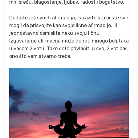
mir, sreću, blagostanje, ljubav, radost i bogatstvo.
Dodajte još svojih afirmacija, istražite šta bi ste sve
mogli da prisvojite kao svoje lične afirmacije, ili
jednostavno osmislite neku svoju ličnu.
Izgovaranje afirmacija može doneti mnogo boljitaka
u vašem životu. Tako ćete privlačiti u svoj život baš
ono što vam stvarno treba.