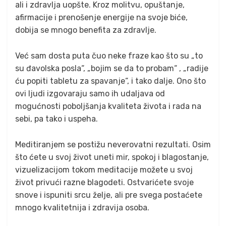
ali i zdravlja uopšte. Kroz molitvu, opuštanje,
afirmacije i prenošenje energije na svoje biće,
dobija se mnogo benefita za zdravlje.
Već sam dosta puta čuo neke fraze kao što su „to
su đavolska posla“, „bojim se da to probam“ , „radije
ću popiti tabletu za spavanje“, i tako dalje. Ono što
ovi ljudi izgovaraju samo ih udaljava od
mogućnosti poboljšanja kvaliteta života i rada na
sebi, pa tako i uspeha.
Meditiranjem se postižu neverovatni rezultati. Osim
što ćete u svoj život uneti mir, spokoj i blagostanje,
vizuelizacijom tokom meditacije možete u svoj
život privući razne blagodeti. Ostvarićete svoje
snove i ispuniti srcu želje, ali pre svega postaćete
mnogo kvalitetnija i zdravija osoba.