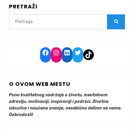
PRETRAŽI
Search
for:
Search
Facebook
Instagram
LinkedIn
Twitter
TikTok
O OVOM WEB MESTU
Puno kvalitetnog sadržaja o životu, mentalnom
zdravlju, motivaciji, inspiraciji i podršci. Životna
iskustva i naučena znanja, nesebično delimo sa vama.
Dobrodošli!