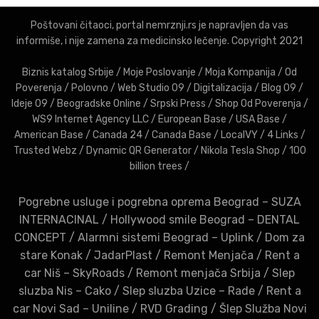
Poštovani čitaoci, portal nemrznji.rs je napravljen da vas
informiše, i nije zamena za medicinsko lečenje. Copyright 2021
Biznis katalog Srbije
/
Moje Poslovanje
/
Moja Kompanija
/
Od
Poverenja
/
Polovno
/
Web Studio 09
/
Digitalizacija
/
Blog 09
/
Ideje 09
/
Beogradske Online
/
Srpski Press
/
Shop Od Poverenja
/
WS9 Internet Agency LLC
/
European Base
/
USA Base
/
American Base
/
Canada 24
/
Canada Base
/
LocalVY
/
4 Links
/
Trusted Webz
/
Dynamic QR Generator
/
Nikola Tesla Shop
/
100
billion trees
/
Pogrebne usluge i pogrebna oprema Beograd – SUZA
INTERNACINAL
/
Hollywood smile Beograd – DENTAL
CONCEPT
/
Alarmni sistemi Beograd – Uplink
/
Dom za
stare Konak
/
JadarPlast
/
Remont Menjača
/
Rent a
car Niš – SkyRoads
/
Remont menjača Srbija
/
Slep
sluzba Nis – Cako
/
Slep sluzba Uzice – Rade
/
Rent a
car Novi Sad – Uniline
/
RVD Grading
/
Šlep Služba Novi