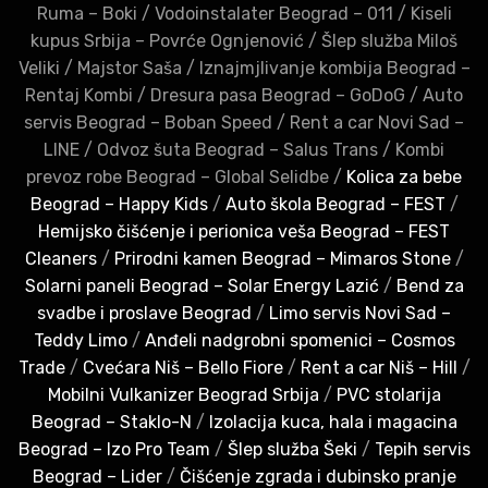
Ruma – Boki
/
Vodoinstalater Beograd – 011
/
Kiseli
kupus Srbija – Povrće Ognjenović
/
Šlep služba Miloš
Veliki
/
Majstor Saša
/
Iznajmjlivanje kombija Beograd –
Rentaj Kombi
/
Dresura pasa Beograd – GoDoG
/
Auto
servis Beograd – Boban Speed
/
Rent a car Novi Sad –
LINE
/
Odvoz šuta Beograd – Salus Trans
/
Kombi
prevoz robe Beograd – Global Selidbe
/
Kolica za bebe
Beograd – Happy Kids
/
Auto škola Beograd – FEST
/
Hemijsko čišćenje i perionica veša Beograd – FEST
Cleaners
/
Prirodni kamen Beograd – Mimaros Stone
/
Solarni paneli Beograd – Solar Energy Lazić
/
Bend za
svadbe i proslave Beograd
/
Limo servis Novi Sad –
Teddy Limo
/
Anđeli nadgrobni spomenici – Cosmos
Trade
/
Cvećara Niš – Bello Fiore
/
Rent a car Niš – Hill
/
Mobilni Vulkanizer Beograd Srbija
/
PVC stolarija
Beograd – Staklo-N
/
Izolacija kuca, hala i magacina
Beograd – Izo Pro Team
/
Šlep služba Šeki
/
Tepih servis
Beograd – Lider
/
Čišćenje zgrada i dubinsko pranje