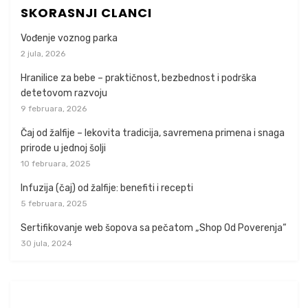
SKORASNJI CLANCI
Vođenje voznog parka
2 jula, 2026
Hranilice za bebe – praktičnost, bezbednost i podrška
detetovom razvoju
9 februara, 2026
Čaj od žalfije – lekovita tradicija, savremena primena i snaga
prirode u jednoj šolji
10 februara, 2025
Infuzija (čaj) od žalfije: benefiti i recepti
5 februara, 2025
Sertifikovanje web šopova sa pečatom „Shop Od Poverenja“
30 jula, 2024