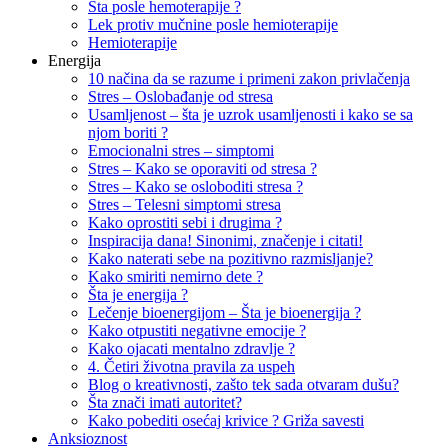
Šta posle hemoterapije ?
Lek protiv mučnine posle hemioterapije
Hemioterapije
Energija
10 načina da se razume i primeni zakon privlačenja
Stres – Oslobađanje od stresa
Usamljenost – šta je uzrok usamljenosti i kako se sa
njom boriti ?
Emocionalni stres – simptomi
Stres – Kako se oporaviti od stresa ?
Stres – Kako se osloboditi stresa ?
Stres – Telesni simptomi stresa
Kako oprostiti sebi i drugima ?
Inspiracija dana! Sinonimi, značenje i citati!
Kako naterati sebe na pozitivno razmisljanje?
Kako smiriti nemirno dete ?
Šta je energija ?
Lečenje bioenergijom – Šta je bioenergija ?
Kako otpustiti negativne emocije ?
Kako ojacati mentalno zdravlje ?
4. Četiri životna pravila za uspeh
Blog o kreativnosti, zašto tek sada otvaram dušu?
Šta znači imati autoritet?
Kako pobediti osećaj krivice ? Griža savesti
Anksioznost