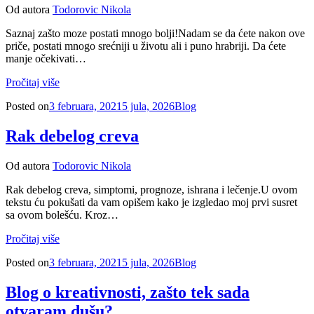
Od autora
Todorovic Nikola
Saznaj zašto moze postati mnogo bolji!Nadam se da ćete nakon ove
priče, postati mnogo srećniji u životu ali i puno hrabriji. Da ćete
manje očekivati…
Pročitaj više
Posted on
3 februara, 2021
5 jula, 2026
Blog
Rak debelog creva
Od autora
Todorovic Nikola
Rak debelog creva, simptomi, prognoze, ishrana i lečenje.U ovom
tekstu ću pokušati da vam opišem kako je izgledao moj prvi susret
sa ovom bolešću. Kroz…
Pročitaj više
Posted on
3 februara, 2021
5 jula, 2026
Blog
Blog o kreativnosti, zašto tek sada
otvaram dušu?