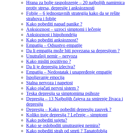
Hrana za bolje raspolozenje – 20 najboljih namirnica
protiv stresa, depresije i anksioznosti
Fobije – 6 jednostavnih strategija kako da se rešite
strahova i fobije
Kako pobediti napad panike ?
Anksioznost – uzroci simptomi i lečenje
Anksioznost i hipohondrija
Kako pobediti anksioznost?
Empatija – Odsustvo empatije
Da li empatija može biti povezana sa depresijom ?
Unutrašnji nemir – nervoza
Kako misliti pozitivno ?
Da li je depresija izleciva?
Empatija – Nedostatak i unapređenje empatije
Ispoljavanje emocija
Stalna nervoza i napetost
Kako ojačati nervni sistem ?
Teska depresija sa simptomima psihoze
Depresija – 13 Najboljih čajeva za smirenje živaca i
depresiju
Depresija – Kako pobediti depresiju zauvek ?
Koliko traje depresija ? Lečenje – simptomi
Kako pobediti sujetu?
Kako se osloboditi unutrasnjeg nemira?
Kako pobediti strah od smrti ? Tanatofobija