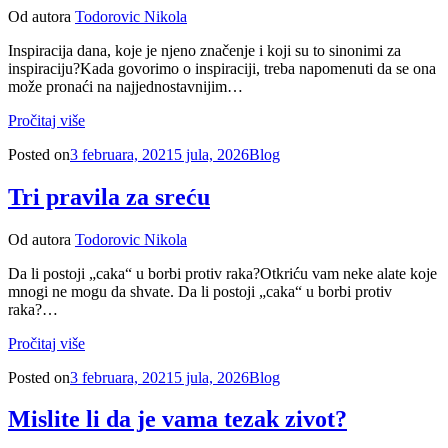
Od autora
Todorovic Nikola
Inspiracija dana, koje je njeno značenje i koji su to sinonimi za
inspiraciju?Kada govorimo o inspiraciji, treba napomenuti da se ona
može pronaći na najjednostavnijim…
Pročitaj više
Posted on
3 februara, 2021
5 jula, 2026
Blog
Tri pravila za sreću
Od autora
Todorovic Nikola
Da li postoji „caka“ u borbi protiv raka?Otkriću vam neke alate koje
mnogi ne mogu da shvate. Da li postoji „caka“ u borbi protiv
raka?…
Pročitaj više
Posted on
3 februara, 2021
5 jula, 2026
Blog
Mislite li da je vama tezak zivot?