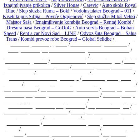
Iznajmljivanje prikolica
/
Silver House
/
Carevic
/
Auto skola Royal
Blue
/
Slep sluzba Ruma – Boki
/
Vodoinstalater Beograd – 011
/
Kiseli kupus Srbija – Povrće Ognjenović
/
Šlep služba Miloš Veliki
/
Majstor Saša
/
Iznajmjlivanje kombija Beograd – Rentaj Kombi
/
Dresura pasa Beograd – GoDoG
/
Auto servis Beograd – Boban
Speed
/
Rent a car Novi Sad – LINE
/
Odvoz šuta Beograd – Salus
Trans
/
Kombi prevoz robe Beograd – Global Selidbe
/
Kolica za
bebe Beograd – Happy Kids
/
Auto škola Beograd – FEST
/
Hemijsko čišćenje i perionica veša Beograd – FEST Cleaners
/
Prirodni kamen Beograd – Mimaros Stone
/
Solarni paneli Beograd
– Solar Energy Lazić
/
Bend za svadbe i proslave Beograd
/
Limo
servis Novi Sad – Teddy Limo
/
Anđeli nadgrobni spomenici –
Cosmos Trade
/
Cvećara Niš – Bello Fiore
/
Rent a car Niš – Hill
/
Mobilni Vulkanizer Beograd Srbija
/
PVC stolarija Beograd –
Staklo-N
/
Izolacija kuca, hala i magacina Beograd – Izo Pro Team
/
Šlep služba Šeki
/
Tepih servis Beograd – Lider
/
Čišćenje zgrada i
dubinsko pranje Beograd – M&N CLEANING
/
Prevoz i prodaja
tucanika, priprema terena i zemljani radovi
/
Renoviranje i adaptacija
stanova Beograd – Adaptacije Stanova
/
Šlep služba Beograd
/
Bravar Beograd – Bravar Servis
/
Smeštaj i apartmani Banja Vrujci
– Vila Jelena
/
Mango Rasadnik
/
Plastični proizvodi –
GHIBLIPLAST
/
Stomatološka ordinacija Beograd – IV Dental
Studio
/
Rasadnik Beograd – MIG Vrtni Centar
/
Ženske čarape –
Kast
/
Betonske ograde Srbija – Aleksa Stil
/
Šlep služba