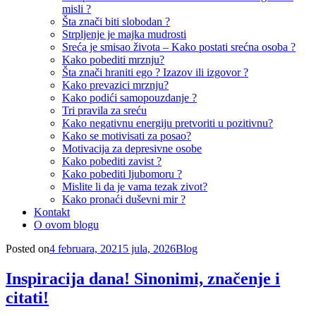
misli ?
Šta znači biti slobodan ?
Strpljenje je majka mudrosti
Sreća je smisao života – Kako postati srećna osoba ?
Kako pobediti mrznju?
Šta znači hraniti ego ? Izazov ili izgovor ?
Kako prevazici mrznju?
Kako podići samopouzdanje ?
Tri pravila za sreću
Kako negativnu energiju pretvoriti u pozitivnu?
Kako se motivisati za posao?
Motivacija za depresivne osobe
Kako pobediti zavist ?
Kako pobediti ljubomoru ?
Mislite li da je vama tezak zivot?
Kako pronaći duševni mir ?
Kontakt
O ovom blogu
Posted on
4 februara, 2021
5 jula, 2026
Blog
Inspiracija dana! Sinonimi, značenje i
citati!