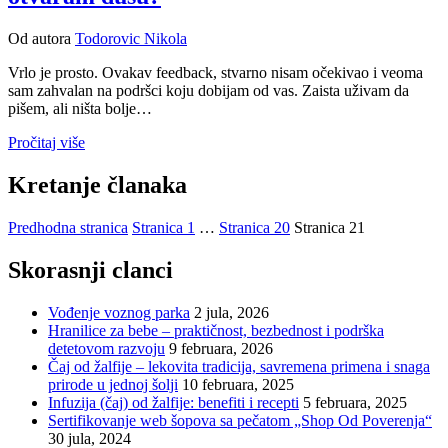
Od autora
Todorovic Nikola
Vrlo je prosto. Ovakav feedback, stvarno nisam očekivao i veoma
sam zahvalan na podršci koju dobijam od vas. Zaista uživam da
pišem, ali ništa bolje…
Pročitaj više
Kretanje članaka
Predhodna stranica
Stranica
1
…
Stranica
20
Stranica
21
Skorasnji clanci
Vođenje voznog parka
2 jula, 2026
Hranilice za bebe – praktičnost, bezbednost i podrška
detetovom razvoju
9 februara, 2026
Čaj od žalfije – lekovita tradicija, savremena primena i snaga
prirode u jednoj šolji
10 februara, 2025
Infuzija (čaj) od žalfije: benefiti i recepti
5 februara, 2025
Sertifikovanje web šopova sa pečatom „Shop Od Poverenja“
30 jula, 2024