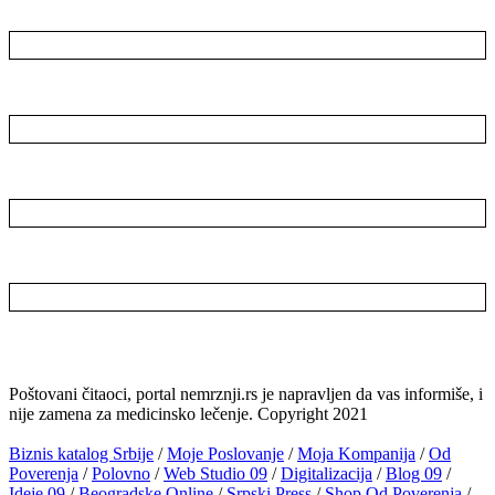
Poštovani čitaoci, portal nemrznji.rs je napravljen da vas informiše, i
nije zamena za medicinsko lečenje. Copyright 2021
Biznis katalog Srbije
/
Moje Poslovanje
/
Moja Kompanija
/
Od
Poverenja
/
Polovno
/
Web Studio 09
/
Digitalizacija
/
Blog 09
/
Ideje 09
/
Beogradske Online
/
Srpski Press
/
Shop Od Poverenja
/