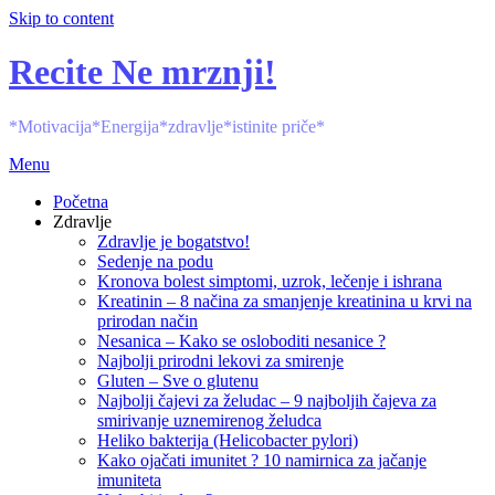
Skip to content
Recite Ne mrznji!
*Motivacija*Energija*zdravlje*istinite priče*
Menu
Početna
Zdravlje
Zdravlje je bogatstvo!
Sedenje na podu
Kronova bolest simptomi, uzrok, lečenje i ishrana
Kreatinin – 8 načina za smanjenje kreatinina u krvi na
prirodan način
Nesanica – Kako se osloboditi nesanice ?
Najbolji prirodni lekovi za smirenje
Gluten – Sve o glutenu
Najbolji čajevi za želudac – 9 najboljih čajeva za
smirivanje uznemirenog želudca
Heliko bakterija (Helicobacter pylori)
Kako ojačati imunitet ? 10 namirnica za jačanje
imuniteta