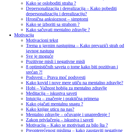
Kako se osloboditi straha ?
Depersonalizacija i derealizacija – Kako pobediti
depersonalizaciju i derealizaciju?
Hronična anksioznost – simptomi
Kako se izboriti sa strahom ?
Kako sačuvati mentalno zdravlje ?
Motivacija
Motivacioni tekst
Trema u javnim nastupima – Kako prevazići strah od
javnog nastupa
Sve je moguće
Pozitivne misli i negativne misli
8 optimističnih saveta o tome kako biti pozitivan i
srećan ?!
Podsvest – Prava moć podsvesti
Kako kovid i nove mere utiču na mentalno zdravlje?
Hobi – Važnost hobija za mentalno zdravlje
Meditacija – iskustva saveti
Intuicija – značenje i praktična primena
Kako ojačati mentalnu snagu ?
Kako knjige uticu na nas?
Mentalno zdravlje – očuvanje i unapređenje !
Zakon privlačenja – iskustva i saveti
Motivacija – Kako se motivisati za bilo šta ?
Preopterećenost mislima – kako zaustaviti negativne