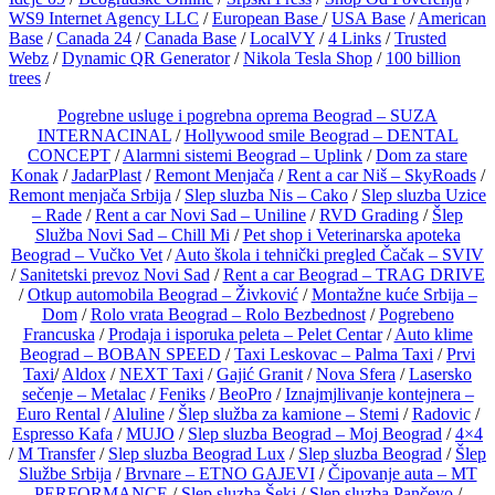
WS9 Internet Agency LLC
/
European Base
/
USA Base
/
American
Base
/
Canada 24
/
Canada Base
/
LocalVY
/
4 Links
/
Trusted
Webz
/
Dynamic QR Generator
/
Nikola Tesla Shop
/
100 billion
trees
/
Pogrebne usluge i pogrebna oprema Beograd – SUZA
INTERNACINAL
/
Hollywood smile Beograd – DENTAL
CONCEPT
/
Alarmni sistemi Beograd – Uplink
/
Dom za stare
Konak
/
JadarPlast
/
Remont Menjača
/
Rent a car Niš – SkyRoads
/
Remont menjača Srbija
/
Slep sluzba Nis – Cako
/
Slep sluzba Uzice
– Rade
/
Rent a car Novi Sad – Uniline
/
RVD Grading
/
Šlep
Služba Novi Sad – Chill Mi
/
Pet shop i Veterinarska apoteka
Beograd – Vučko Vet
/
Auto škola i tehnički pregled Čačak – SVIV
/
Sanitetski prevoz Novi Sad
/
Rent a car Beograd – TRAG DRIVE
/
Otkup automobila Beograd – Živković
/
Montažne kuće Srbija –
Dom
/
Rolo vrata Beograd – Rolo Bezbednost
/
Pogrebeno
Francuska
/
Prodaja i isporuka peleta – Pelet Centar
/
Auto klime
Beograd – BOBAN SPEED
/
Taxi Leskovac – Palma Taxi
/
Prvi
Taxi
/
Aldox
/
NEXT Taxi
/
Gajić Granit
/
Nova Sfera
/
Lasersko
sečenje – Metalac
/
Feniks
/
BeoPro
/
Iznajmjlivanje kontejnera –
Euro Rental
/
Aluline
/
Šlep služba za kamione – Stemi
/
Radovic
/
Espresso Kafa
/
MUJO
/
Slep sluzba Beograd – Moj Beograd
/
4×4
/
M Transfer
/
Slep sluzba Beograd Lux
/
Slep sluzba Beograd
/
Šlep
Službe Srbija
/
Brvnare – ETNO GAJEVI
/
Čipovanje auta – MT
PERFORMANCE
/
Slep sluzba Šeki
/
Slep sluzba Pančevo
/