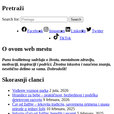
Pretraži
Search for:
Search
Facebook
Instagram
LinkedIn
Twitter
TikTok
O ovom web mestu
Puno kvalitetnog sadržaja o životu, mentalnom zdravlju,
motivaciji, inspiraciji i podršci. Životna iskustva i naučena znanja,
nesebično delimo sa vama. Dobrodošli!
Skorasnji clanci
Vođenje voznog parka
2 jula, 2026
Hranilice za bebe – praktičnost, bezbednost i podrška
detetovom razvoju
9 februara, 2026
Čaj od žalfije – lekovita tradicija, savremena primena i snaga
prirode u jednoj šolji
10 februara, 2025
Infuzija (čaj) od žalfije: benefiti i recepti
5 februara, 2025