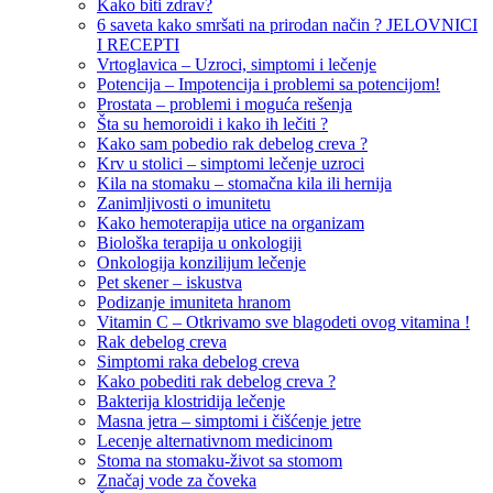
Kako biti zdrav?
6 saveta kako smršati na prirodan način ? JELOVNICI
I RECEPTI
Vrtoglavica – Uzroci, simptomi i lečenje
Potencija – Impotencija i problemi sa potencijom!
Prostata – problemi i moguća rešenja
Šta su hemoroidi i kako ih lečiti ?
Kako sam pobedio rak debelog creva ?
Krv u stolici – simptomi lečenje uzroci
Kila na stomaku – stomačna kila ili hernija
Zanimljivosti o imunitetu
Kako hemoterapija utice na organizam
Biološka terapija u onkologiji
Onkologija konzilijum lečenje
Pet skener – iskustva
Podizanje imuniteta hranom
Vitamin C – Otkrivamo sve blagodeti ovog vitamina !
Rak debelog creva
Simptomi raka debelog creva
Kako pobediti rak debelog creva ?
Bakterija klostridija lečenje
Masna jetra – simptomi i čišćenje jetre
Lecenje alternativnom medicinom
Stoma na stomaku-život sa stomom
Značaj vode za čoveka