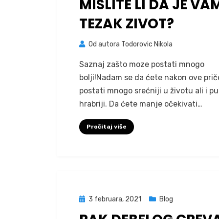
MISLITE LI DA JE VA
TEZAK ZIVOT?
Od autora
Todorovic Nikola
Saznaj zašto moze postati mnogo
bolji!Nadam se da ćete nakon ove prič
postati mnogo srećniji u životu ali i p
hrabriji. Da ćete manje očekivati…
Pročitaj više
Posted
3 februara, 2021
Blog
on