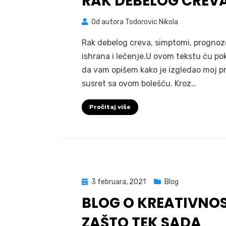
RAK DEBELOG CREV
Od autora
Todorovic Nikola
Rak debelog creva, simptomi, prognoz
ishrana i lečenje.U ovom tekstu ću po
da vam opišem kako je izgledao moj pr
susret sa ovom bolešću. Kroz…
Pročitaj više
Posted
3 februara, 2021
Blog
on
BLOG O KREATIVNOS
ZAŠTO TEK SADA