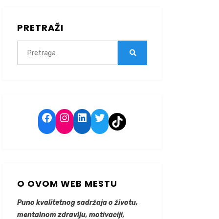
PRETRAŽI
Search
for:
Search
Facebook
Instagram
LinkedIn
Twitter
TikTok
O OVOM WEB MESTU
Puno kvalitetnog sadržaja o životu,
mentalnom zdravlju, motivaciji,