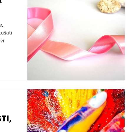
A
e,
kušati
vi
TI,