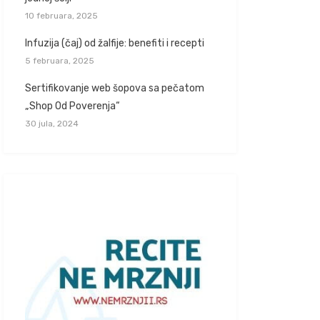
10 februara, 2025
Infuzija (čaj) od žalfije: benefiti i recepti
5 februara, 2025
Sertifikovanje web šopova sa pečatom
„Shop Od Poverenja“
30 jula, 2024