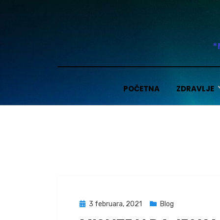
Skip
to
content
*
POČETNA
ZDRAVLJE
Posted
3 februara, 2021
Blog
on