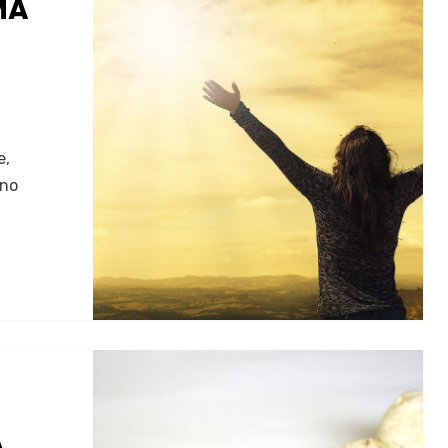
MA
e,
uno