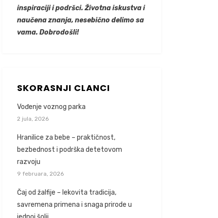
inspiraciji i podršci. Životna iskustva i
naučena znanja, nesebično delimo sa
vama. Dobrodošli!
SKORASNJI CLANCI
Vođenje voznog parka
2 jula, 2026
Hranilice za bebe – praktičnost,
bezbednost i podrška detetovom
razvoju
9 februara, 2026
Čaj od žalfije – lekovita tradicija,
savremena primena i snaga prirode u
jednoj šolji