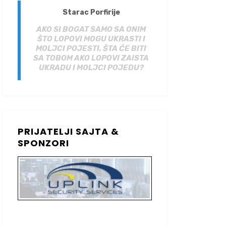
Starac Porfirije
AKO SI BOGAT SAMO SA ONIM
ŠTO LOPOVI MOGU UKRASTI I
MOLJCI POJESTI, ŠTA ĆE BITI
SA TOBOM AKO LOPOVI ZAISTA
UKRADU I MOLJCI POJEDU?
PRIJATELJI SAJTA &
SPONZORI