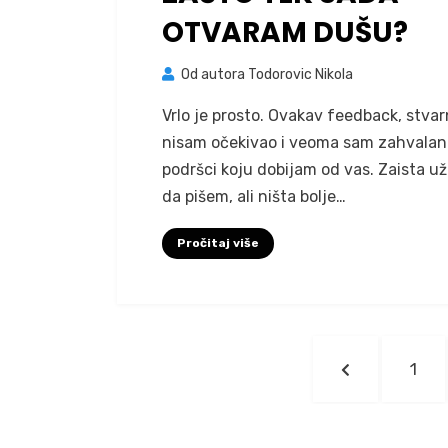
OTVARAM DUŠU?
Od autora
Todorovic Nikola
Vrlo je prosto. Ovakav feedback, stva
nisam očekivao i veoma sam zahvalan
podršci koju dobijam od vas. Zaista u
da pišem, ali ništa bolje…
Pročitaj više
Kretanje
PREDHODNA
STR
1
članaka
STRANICA