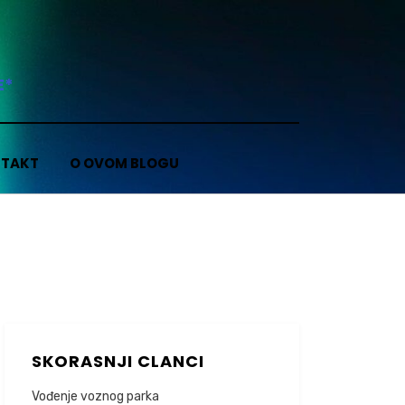
E*
TAKT
O OVOM BLOGU
SKORASNJI CLANCI
Vođenje voznog parka