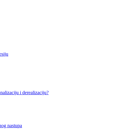
esiju
alizaciju i derealizaciju?
nog nastupa