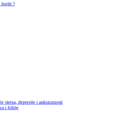
boriti ?
v stresa, depresije i anksioznosti
va i fobije