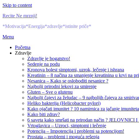
Skip to content
Recite Ne mrznji!
*Motivacija*Energija*zdravlje*istinite priče*
Menu
Početna
Zdravlje
Zdravlje je bogatstvo!
Sedenje na podu
Kronova bolest simptomi, uzrok, lečenje i ishrana
Kreatinin – 8 načina za smanjenje kreatinina u krvi na pr
Nesanica – Kako se osloboditi nesanice ?
Najbolji prirodni lekovi za smirenje
Gluten – Sve o glutenu
Najbolji čajevi za želudac – 9 najboljih čajeva za smiri
Heliko bakterija (Helicobacter pylori)
Kako ojačati imunitet ? 10 namirnica za jačanje imuniteta
Kako biti zdrav?
6 saveta kako smršati na prirodan način ? JELOVNICI
Vrtoglavica – Uzroci, simptomi i lečenje
Potencija – Impotencija i problemi sa potencijom!
Prostata – problemi i moguća rešenja