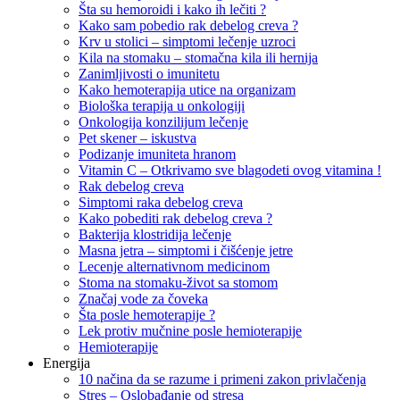
Šta su hemoroidi i kako ih lečiti ?
Kako sam pobedio rak debelog creva ?
Krv u stolici – simptomi lečenje uzroci
Kila na stomaku – stomačna kila ili hernija
Zanimljivosti o imunitetu
Kako hemoterapija utice na organizam
Biološka terapija u onkologiji
Onkologija konzilijum lečenje
Pet skener – iskustva
Podizanje imuniteta hranom
Vitamin C – Otkrivamo sve blagodeti ovog vitamina !
Rak debelog creva
Simptomi raka debelog creva
Kako pobediti rak debelog creva ?
Bakterija klostridija lečenje
Masna jetra – simptomi i čišćenje jetre
Lecenje alternativnom medicinom
Stoma na stomaku-život sa stomom
Značaj vode za čoveka
Šta posle hemoterapije ?
Lek protiv mučnine posle hemioterapije
Hemioterapije
Energija
10 načina da se razume i primeni zakon privlačenja
Stres – Oslobađanje od stresa