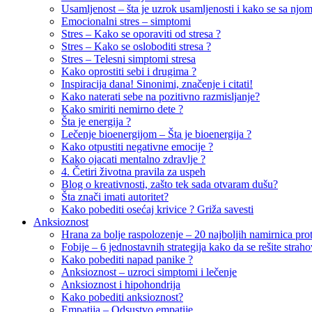
Usamljenost – šta je uzrok usamljenosti i kako se sa njom 
Emocionalni stres – simptomi
Stres – Kako se oporaviti od stresa ?
Stres – Kako se osloboditi stresa ?
Stres – Telesni simptomi stresa
Kako oprostiti sebi i drugima ?
Inspiracija dana! Sinonimi, značenje i citati!
Kako naterati sebe na pozitivno razmisljanje?
Kako smiriti nemirno dete ?
Šta je energija ?
Lečenje bioenergijom – Šta je bioenergija ?
Kako otpustiti negativne emocije ?
Kako ojacati mentalno zdravlje ?
4. Četiri životna pravila za uspeh
Blog o kreativnosti, zašto tek sada otvaram dušu?
Šta znači imati autoritet?
Kako pobediti osećaj krivice ? Griža savesti
Anksioznost
Hrana za bolje raspolozenje – 20 najboljih namirnica proti
Fobije – 6 jednostavnih strategija kako da se rešite straho
Kako pobediti napad panike ?
Anksioznost – uzroci simptomi i lečenje
Anksioznost i hipohondrija
Kako pobediti anksioznost?
Empatija – Odsustvo empatije