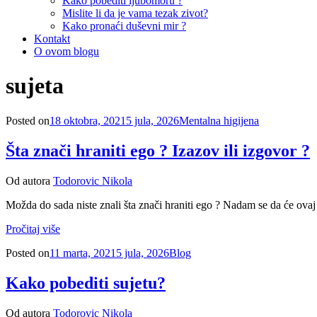
Kako pobediti ljubomoru ?
Mislite li da je vama tezak zivot?
Kako pronaći duševni mir ?
Kontakt
O ovom blogu
Oznaka
:
sujeta
Posted on
18 oktobra, 2021
5 jula, 2026
Mentalna higijena
Šta znači hraniti ego ? Izazov ili izgovor ?
Od autora
Todorovic Nikola
Možda do sada niste znali šta znači hraniti ego ? Nadam se da će ovaj
Pročitaj više
Posted on
11 marta, 2021
5 jula, 2026
Blog
Kako pobediti sujetu?
Od autora
Todorovic Nikola