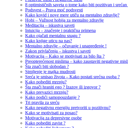
8 optimističnih saveta o tome kako biti pozitivan i srećan 
Podsvest – Prava moć podsvesti
Kako kovid i nove mere utiču na mentalno zdravlje?
Hobi – Važnost hobija za mentalno zdravlje
Meditacija – iskustva saveti
Intuicija – značenje i praktična primena
Kako ojačati mentalnu snagu ?
Kako knjige uticu na nas?
Mentalno zdravlje – očuvanje i unapređenje !
Zakon privlačenja – iskustva i saveti
Motivacija – Kako se motivisati za bilo šta ?
Preopterećenost mislima – kako zaustaviti negativne misl
Šta znači biti slobodan ?
Strpljenje je majka mudrosti
Sreća je smisao života – Kako postati srećna osoba ?
Kako pobediti mrznju?
Šta znači hraniti ego ? Izazov ili izgovor ?
Kako prevazici mrznju?
Kako podići samopouzdanje ?
Tri pravila za sreću
Kako negativnu energiju pretvoriti u pozitivnu?
Kako se motivisati za posao?
Motivacija za depresivne osobe
Kako pobediti zavist ?