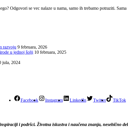
i ego? Odgovori se vec nalaze u nama, samo ih trebamo potraziti. Sama 
m razvoju
9 februara, 2026
irode u jednoj šolji
10 februara, 2025
0 jula, 2024
Facebook
Instagram
LinkedIn
Twitter
TikTok
 inspiraciji i podršci. Životna iskustva i naučena znanja, nesebično d