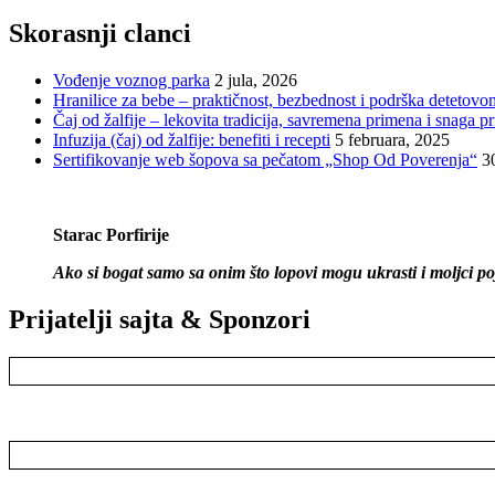
Skorasnji clanci
Vođenje voznog parka
2 jula, 2026
Hranilice za bebe – praktičnost, bezbednost i podrška detetovo
Čaj od žalfije – lekovita tradicija, savremena primena i snaga pr
Infuzija (čaj) od žalfije: benefiti i recepti
5 februara, 2025
Sertifikovanje web šopova sa pečatom „Shop Od Poverenja“
3
Starac Porfirije
Ako si bogat samo sa onim što lopovi mogu ukrasti i moljci poje
Prijatelji sajta & Sponzori