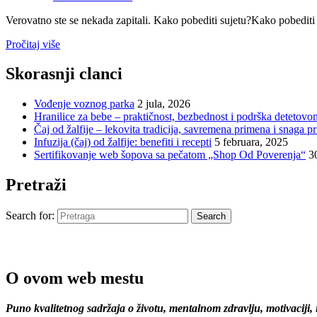
Verovatno ste se nekada zapitali. Kako pobediti sujetu?Kako pobedit
Pročitaj više
Skorasnji clanci
Vođenje voznog parka
2 jula, 2026
Hranilice za bebe – praktičnost, bezbednost i podrška detetovo
Čaj od žalfije – lekovita tradicija, savremena primena i snaga pr
Infuzija (čaj) od žalfije: benefiti i recepti
5 februara, 2025
Sertifikovanje web šopova sa pečatom „Shop Od Poverenja“
3
Pretraži
Search for:
Search
O ovom web mestu
Puno kvalitetnog sadržaja o životu, mentalnom zdravlju, motivaciji,