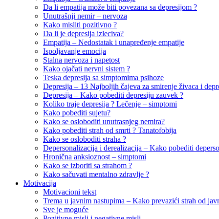
Da li empatija može biti povezana sa depresijom ?
Unutrašnji nemir – nervoza
Kako misliti pozitivno ?
Da li je depresija izleciva?
Empatija – Nedostatak i unapređenje empatije
Ispoljavanje emocija
Stalna nervoza i napetost
Kako ojačati nervni sistem ?
Teska depresija sa simptomima psihoze
Depresija – 13 Najboljih čajeva za smirenje živaca i depr
Depresija – Kako pobediti depresiju zauvek ?
Koliko traje depresija ? Lečenje – simptomi
Kako pobediti sujetu?
Kako se osloboditi unutrasnjeg nemira?
Kako pobediti strah od smrti ? Tanatofobija
Kako se osloboditi straha ?
Depersonalizacija i derealizacija – Kako pobediti deperson
Hronična anksioznost – simptomi
Kako se izboriti sa strahom ?
Kako sačuvati mentalno zdravlje ?
Motivacija
Motivacioni tekst
Trema u javnim nastupima – Kako prevazići strah od jav
Sve je moguće
Pozitivne misli i negativne misli