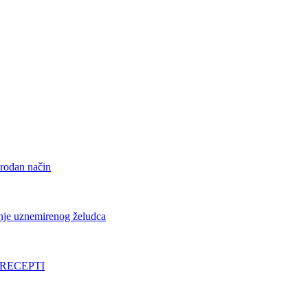
irodan način
vanje uznemirenog želudca
 I RECEPTI