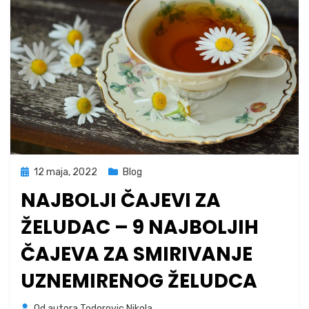
Posted
12 maja, 2022
Blog
on
NAJBOLJI ČAJEVI ZA
ŽELUDAC – 9 NAJBOLJIH
ČAJEVA ZA SMIRIVANJE
UZNEMIRENOG ŽELUDCA
Od autora
Todorovic Nikola