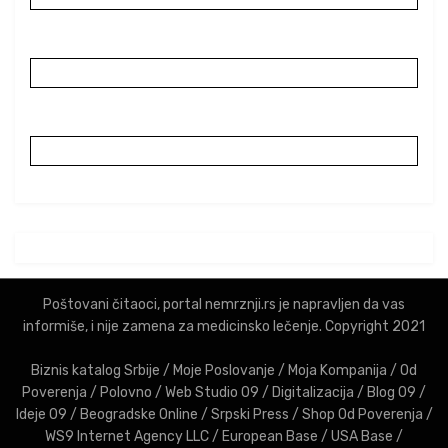
Poštovani čitaoci, portal nemrznji.rs je napravljen da vas
informiše, i nije zamena za medicinsko lečenje. Copyright 2021
Biznis katalog Srbije
/
Moje Poslovanje
/
Moja Kompanija
/
Od
Poverenja
/
Polovno
/
Web Studio 09
/
Digitalizacija
/
Blog 09
/
Ideje 09
/
Beogradske Online
/
Srpski Press
/
Shop Od Poverenja
/
WS9 Internet Agency LLC
/
European Base
/
USA Base
/