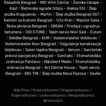
Rasadnik Beograd – MIG Vrtni Centar
/
Ženske čarape –
Kast
/
Betonske ograde Srbija – Aleksa Stil
/
Šlep
služba Kragujevac – Martin
/
Šlep služba Beograd 007
/
Kamion sa kranom Beograd – City Kran
/
Majstor Saša
/
Škola plivanja Beograd – OKEAN
/
Prodaja i ugradnja
behatona – OGI STONE
/
Tepih servis Novi Sad – Ćulum
/
Selidbe Beograd – KUM
/
Vodoinstalater Voždovac
/
Vodoinstalater Novi Beograd
/
Odgušenje kanalizacije
Voždovac
/
Salon tepiha Beograd – Venum
/
Sanitetski
prevoz pacijenata Beograd – Sanitaks
/
Stomatološka
ordinacija Pančevo – Nikodent Medic
/
Stomatološka
ordinacija Beograd – Art Dental House
/
Tepih servis
Beograd – EKO TIM
/
Šlep služba Nova Pazova – Savke
Niški.Press
/
Kruševački.press
/
Kragujevački.press
/
Kraljevački.press
/
Leskovački.press
/
Beogradski.press
@nemrznji.rs