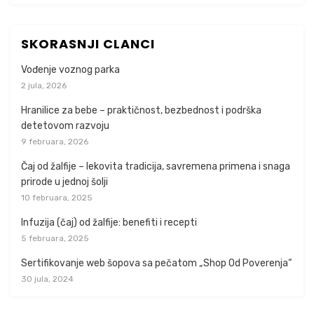
SKORASNJI CLANCI
Vođenje voznog parka
2 jula, 2026
Hranilice za bebe – praktičnost, bezbednost i podrška
detetovom razvoju
9 februara, 2026
Čaj od žalfije – lekovita tradicija, savremena primena i snaga
prirode u jednoj šolji
10 februara, 2025
Infuzija (čaj) od žalfije: benefiti i recepti
5 februara, 2025
Sertifikovanje web šopova sa pečatom „Shop Od Poverenja“
30 jula, 2024