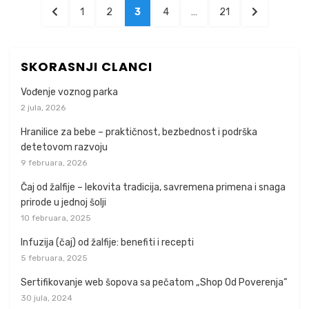
Kretanje
PREDHODNA
STRANICA
STRANICA
STRANICA
STRANICA
STRANICA
SLEDECA
1
2
3
4
…
21
članaka
STRANICA
STRANICA
SKORASNJI CLANCI
Vođenje voznog parka
2 jula, 2026
Hranilice za bebe – praktičnost, bezbednost i podrška
detetovom razvoju
9 februara, 2026
Čaj od žalfije – lekovita tradicija, savremena primena i snaga
prirode u jednoj šolji
10 februara, 2025
Infuzija (čaj) od žalfije: benefiti i recepti
5 februara, 2025
Sertifikovanje web šopova sa pečatom „Shop Od Poverenja“
30 jula, 2024