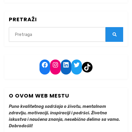
PRETRAŽI
Search
for:
Search
Facebook
Instagram
LinkedIn
Twitter
TikTok
O OVOM WEB MESTU
Puno kvalitetnog sadržaja o životu, mentalnom
zdravlju, motivaciji, inspiraciji i podršci. Životna
iskustva i naučena znanja, nesebično delimo sa vama.
Dobrodošli!