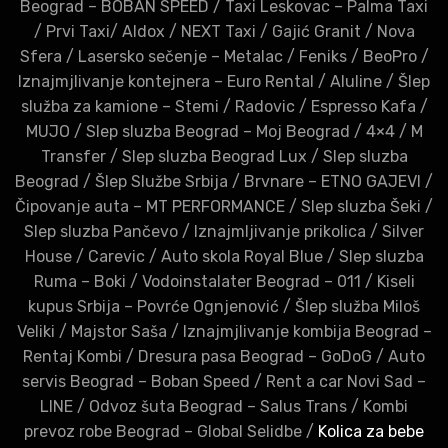
Beograd – BOBAN SPEED
/
Taxi Leskovac – Palma Taxi
/
Prvi Taxi
/
Aldox
/
NEXT Taxi
/
Gajić Granit
/
Nova
Sfera
/
Lasersko sečenje – Metalac
/
Feniks
/
BeoPro
/
Iznajmjlivanje kontejnera – Euro Rental
/
Aluline
/
Šlep
služba za kamione – Stemi
/
Radovic
/
Espresso Kafa
/
MUJO
/
Slep sluzba Beograd – Moj Beograd
/
4×4
/
M
Transfer
/
Slep sluzba Beograd Lux
/
Slep sluzba
Beograd
/
Šlep Službe Srbija
/
Brvnare – ETNO GAJEVI
/
Čipovanje auta – MT PERFORMANCE
/
Slep sluzba Šeki
/
Slep sluzba Pančevo
/
Iznajmljivanje prikolica
/
Silver
House
/
Carevic
/
Auto skola Royal Blue
/
Slep sluzba
Ruma – Boki
/
Vodoinstalater Beograd – 011
/
Kiseli
kupus Srbija – Povrće Ognjenović
/
Šlep služba Miloš
Veliki
/
Majstor Saša
/
Iznajmjlivanje kombija Beograd –
Rentaj Kombi
/
Dresura pasa Beograd – GoDoG
/
Auto
servis Beograd – Boban Speed
/
Rent a car Novi Sad –
LINE
/
Odvoz šuta Beograd – Salus Trans
/
Kombi
prevoz robe Beograd – Global Selidbe
/
Kolica za bebe