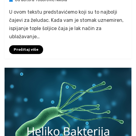
U ovom tekstu predstavićemo koji su to najbolji
čajevi za želudac. Kada vam je stomak uznemiren,
ispijanje tople šoljice čaja je lak način za
ublažavanje…
Pročitaj više