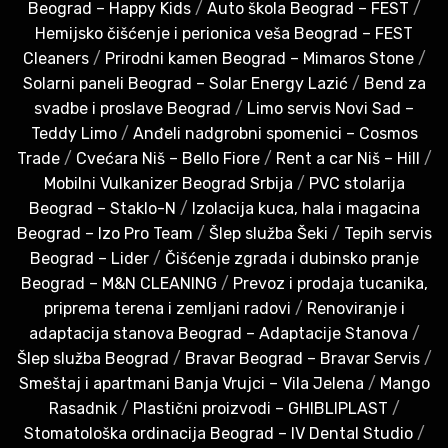
Beograd – Happy Kids
/
Auto škola Beograd – FEST
/
Hemijsko čišćenje i perionica veša Beograd – FEST
Cleaners
/
Prirodni kamen Beograd – Mimaros Stone
/
Solarni paneli Beograd – Solar Energy Lazić
/
Bend za
svadbe i proslave Beograd
/
Limo servis Novi Sad –
Teddy Limo
/
Anđeli nadgrobni spomenici – Cosmos
Trade
/
Cvećara Niš – Bello Fiore
/
Rent a car Niš – Hill
/
Mobilni Vulkanizer Beograd Srbija
/
PVC stolarija
Beograd – Staklo-N
/
Izolacija kuca, hala i magacina
Beograd – Izo Pro Team
/
Šlep služba Šeki
/
Tepih servis
Beograd – Lider
/
Čišćenje zgrada i dubinsko pranje
Beograd – M&N CLEANING
/
Prevoz i prodaja tucanika,
priprema terena i zemljani radovi
/
Renoviranje i
adaptacija stanova Beograd – Adaptacije Stanova
/
Šlep služba Beograd
/
Bravar Beograd – Bravar Servis
/
Smeštaj i apartmani Banja Vrujci – Vila Jelena
/
Mango
Rasadnik
/
Plastični proizvodi – GHIBLIPLAST
/
Stomatološka ordinacija Beograd – IV Dental Studio
/