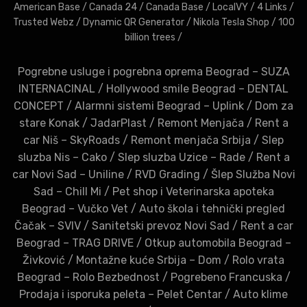
American Base
/
Canada 24
/
Canada Base
/
LocalVY
/
4 Links
/
Trusted Webz
/
Dynamic QR Generator
/
Nikola Tesla Shop
/
100
billion trees
/
Pogrebne usluge i pogrebna oprema Beograd – SUZA
INTERNACINAL
/
Hollywood smile Beograd – DENTAL
CONCEPT
/
Alarmni sistemi Beograd – Uplink
/
Dom za
stare Konak
/
JadarPlast
/
Remont Menjača
/
Rent a
car Niš – SkyRoads
/
Remont menjača Srbija
/
Slep
sluzba Nis – Cako
/
Slep sluzba Uzice – Rade
/
Rent a
car Novi Sad – Uniline
/
RVD Grading
/
Šlep Služba Novi
Sad – Chill Mi
/
Pet shop i Veterinarska apoteka
Beograd – Vučko Vet
/
Auto škola i tehnički pregled
Čačak – SVIV
/
Sanitetski prevoz Novi Sad
/
Rent a car
Beograd – TRAG DRIVE
/
Otkup automobila Beograd –
Živković
/
Montažne kuće Srbija – Dom
/
Rolo vrata
Beograd – Rolo Bezbednost
/
Pogrebeno Francuska
/
Prodaja i isporuka peleta – Pelet Centar
/
Auto klime