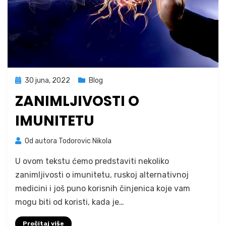
Posted
30 juna, 2022
Blog
on
ZANIMLJIVOSTI O
IMUNITETU
na
Od autora
Todorovic Nikola
1 komentar
Zanimljivosti
U ovom tekstu ćemo predstaviti nekoliko
o
imunitetu
zanimljivosti o imunitetu, ruskoj alternativnoj
medicini i još puno korisnih činjenica koje vam
mogu biti od koristi, kada je…
Pročitaj više