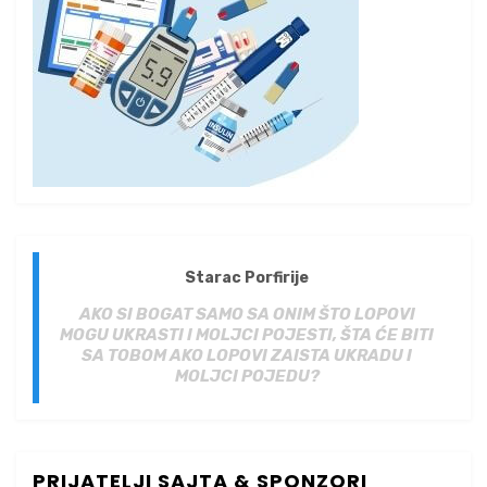
Starac Porfirije
AKO SI BOGAT SAMO SA ONIM ŠTO LOPOVI
MOGU UKRASTI I MOLJCI POJESTI, ŠTA ĆE BITI
SA TOBOM AKO LOPOVI ZAISTA UKRADU I
MOLJCI POJEDU?
PRIJATELJI SAJTA & SPONZORI