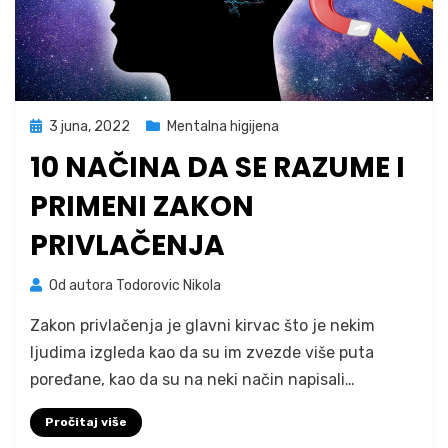
Posted
3 juna, 2022
Mentalna higijena
on
10 NAČINA DA SE RAZUME I
PRIMENI ZAKON
PRIVLAČENJA
na
Od autora
Todorovic Nikola
1 komentar
10
Zakon privlačenja je glavni kirvac što je nekim
načina
da
ljudima izgleda kao da su im zvezde više puta
se
poređane, kao da su na neki način napisali…
razume
i
Pročitaj više
primeni