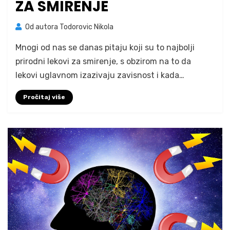
ZA SMIRENJE
na
Od autora
Todorovic Nikola
1 komentar
Najbolji
Mnogi od nas se danas pitaju koji su to najbolji
prirodni
lekovi
prirodni lekovi za smirenje, s obzirom na to da
za
lekovi uglavnom izazivaju zavisnost i kada…
smirenje
Pročitaj više